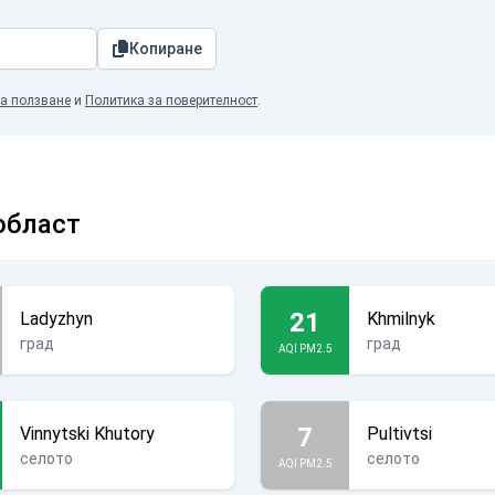
Копиране
а ползване
и
Политика за поверителност
.
област
21
Ladyzhyn
Khmilnyk
град
град
AQI PM2.5
7
Vinnytski Khutory
Pultivtsi
селото
селото
AQI PM2.5