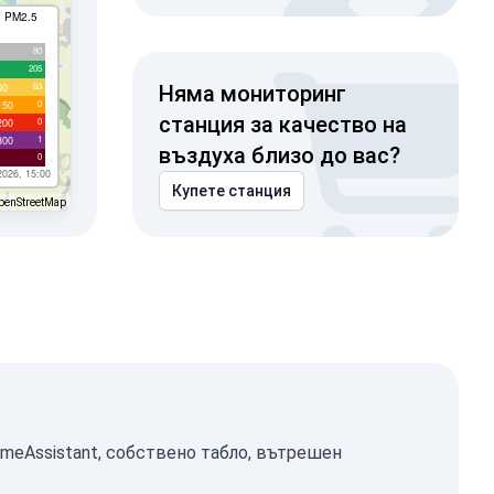
I PM2.5
80
205
63
00
Няма мониторинг
0
150
станция за качество на
0
200
1
300
въздуха близо до вас?
0
2026, 15:00
Купете станция
penStreetMap
omeAssistant, собствено табло, вътрешен