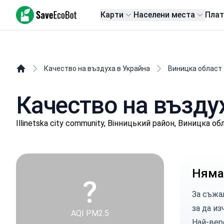
SaveEcoBot
Карти
Населени места
Пла
Качество на въздуха в Украйна
Виницка област
Качество на въздуха
Illinetska city community, Вінницький район, Виницка об
Няма
?
За съжа
за да из
AQI PM2.5
Най-вер