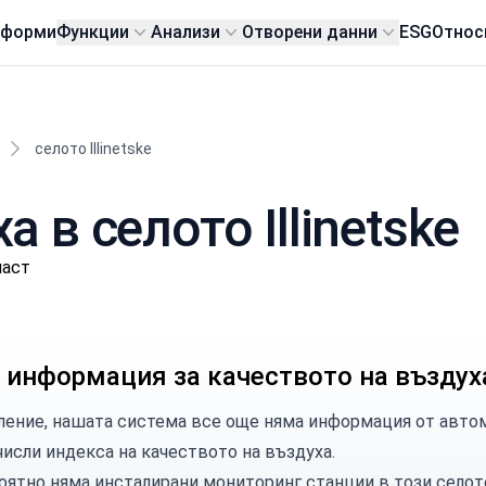
тформи
Функции
Анализи
Отворени данни
ESG
Относ
селото Illinetske
 в селото Illinetske
ласт
 информация за качеството на въздух
ление, нашата система все още няма информация от автома
числи индекса на качеството на въздуха.
оятно няма инсталирани мониторинг станции в този селот