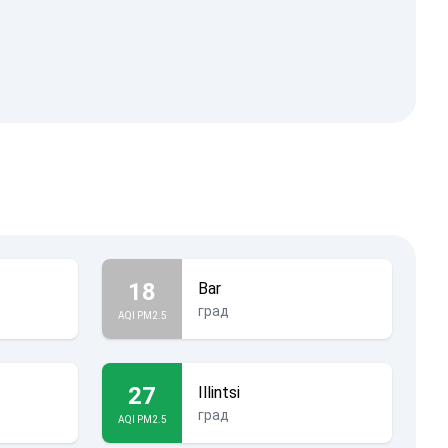
18
Bar
град
AQI PM2.5
27
Illintsi
град
AQI PM2.5