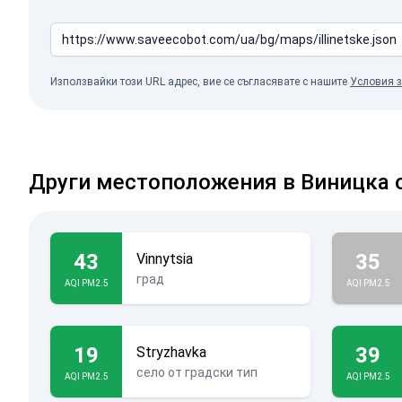
Използвайки този URL адрес, вие се съгласявате с нашите
Условия з
Други местоположения в Виницка 
43
35
Vinnytsia
град
AQI PM2.5
AQI PM2.5
19
39
Stryzhavka
село от градски тип
AQI PM2.5
AQI PM2.5