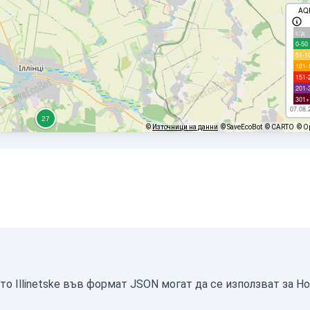
AQ
с/д
0-50
51-1
101-
151-
201-
301+
07.08.
©
Източници на данни
© SaveEcoBot
© CARTO
© O
то Illinetske във формат JSON могат да се използват за H