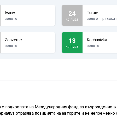
24
Ivaniv
Turbiv
селото
село от градски 
AQI PM2.5
13
Zaozerne
Kachanivka
селото
селото
AQI PM2.5
а с подкрепата на Международния фонд за възрождение в 
ериалът отразява позицията на авторите и не непременно