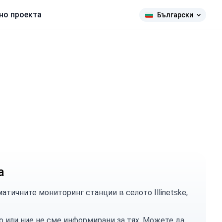
но проекта
Български
а
тичните мониторинг станции в селото Illinetske,
о или ние не сме информирани за тях. Можете
да