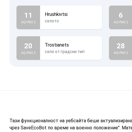
11
6
Hrushkivtsi
селото
AQI PM2.5
AQI PM2.5
20
28
Trostianets
село от градски тип
AQI PM2.5
AQI PM2.5
Тази функционалност на уебсайта беше актуализиран
чрез SaveEcoBot по време на военно положение". Мат