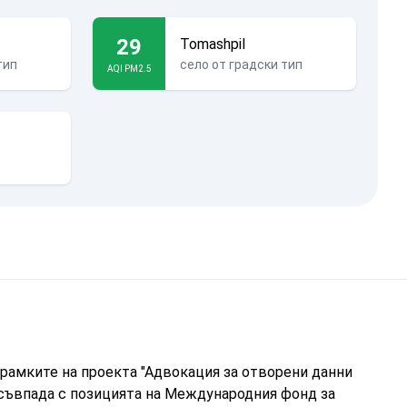
29
Tomashpil
тип
село от градски тип
AQI PM2.5
рамките на проекта "Адвокация за отворени данни
 съвпада с позицията на Международния фонд за