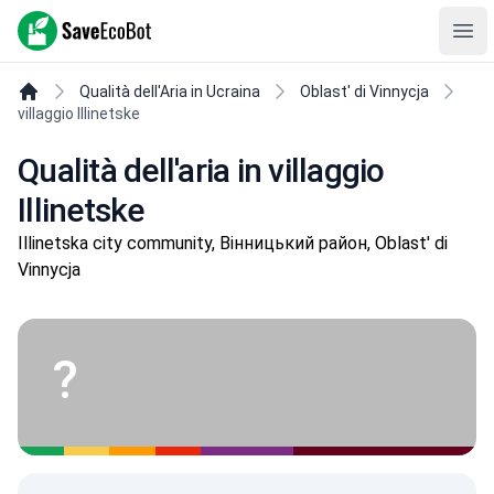
SaveEcoBot
Ope
Qualità dell'Aria in Ucraina
Oblast' di Vinnycja
villaggio Illinetske
Qualità dell'aria in villaggio
Illinetske
Illinetska city community, Вінницький район, Oblast' di
Vinnycja
?