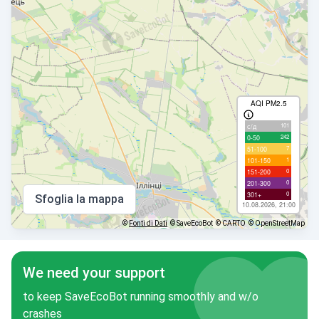
AQI PM2.5
101
с/д
242
0-50
7
51-100
1
101-150
0
151-200
0
201-300
0
301+
Sfoglia la mappa
10.08.2026, 21:00
©
Fonti di Dati
© SaveEcoBot
© CARTO
© OpenStreetMap
We need your support
to keep SaveEcoBot running smoothly and w/o
crashes