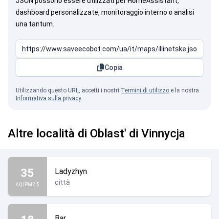
JSON possono essere utilizzati per HomeAssistant,
dashboard personalizzate, monitoraggio interno o analisi
una tantum.
Copia
Utilizzando questo URL, accetti i nostri
Termini di utilizzo
e la nostra
Informativa sulla privacy
.
Altre località di Oblast' di Vinnycja
35
Ladyzhyn
città
AQI PM2.5
Bar