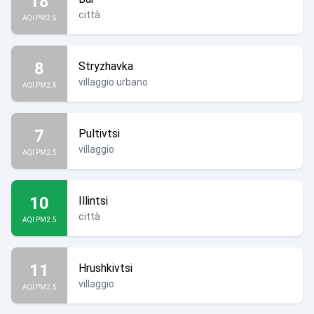
18
città
AQI PM2.5
8
Stryzhavka
villaggio urbano
AQI PM2.5
7
Pultivtsi
villaggio
AQI PM2.5
10
Illintsi
città
AQI PM2.5
11
Hrushkivtsi
villaggio
AQI PM2.5