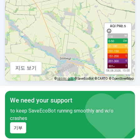
AQI PM2.5
98
с/д
234
0-50
18
51-100
0
101-150
0
151-200
0
201-300
0
301+
지도 보기
08.08.2026, 15:00
©
데이터 소스
© SaveEcoBot
© CARTO
© OpenStreetMap
We need your support
to keep SaveEcoBot running smoothly and w/o
crashes
기부