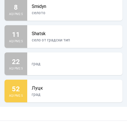
8
Smidyn
селото
AQI PM2.5
11
Shatsk
село от градски тип
AQI PM2.5
22
град
AQI PM2.5
52
Луцк
град
AQI PM2.5