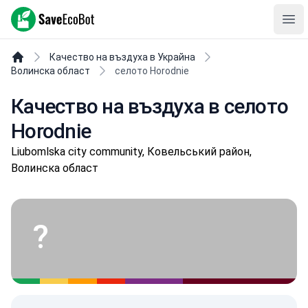
SaveEcoBot
Ope
Качество на въздуха в Украйна
Волинска област
селото Horodnie
Качество на въздуха в селото
Horodnie
Liubomlska city community, Ковельський район,
Волинска област
?