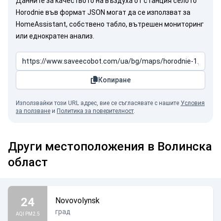
Данните за качеството на въздуха от станция селото
Horodnie във формат JSON могат да се използват за
HomeAssistant, собствено табло, вътрешен мониторинг
или еднократен анализ.
Копиране
Използвайки този URL адрес, вие се съгласявате с нашите
Условия
за ползване
и
Политика за поверителност
.
Други местоположения в Волинска
област
24
Novovolynsk
град
AQI PM2.5