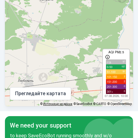
AQI PM2.5
97
с/д
157
0-50
91
51-100
2
101-150
2
151-200
0
201-300
0
301+
Прегледайте картата
07.08.2026, 10:00
©
Източници на данни
© SaveEcoBot
© CARTO
© OpenStreetMap
We need your support
to keep SaveEcoBot running smoothly and w/o