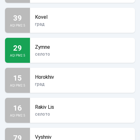
39
Kovel
град
AQI PM2.5
29
Zymne
селото
AQI PM2.5
15
Horokhiv
град
AQI PM2.5
16
Rakiv Lis
селото
AQI PM2.5
79
Vyshniv