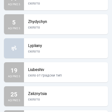
селото
AQI PM2.5
5
Zhydychyn
селото
AQI PM2.5
Lypliany
селото
19
Liubeshiv
село от градски тип
AQI PM2.5
25
Zaliznytsia
селото
AQI PM2.5