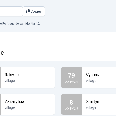
Copier
re
Politique de confidentialité
.
ie
79
Rakiv Lis
Vyshniv
village
village
AQI PM2.5
8
Zaliznytsia
Smidyn
village
village
AQI PM2.5