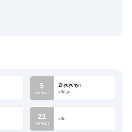
5
Zhydychyn
village
AQI PM2.5
22
ville
AQI PM2.5