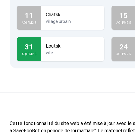
11
15
Chatsk
village urbain
AQI PM2.5
AQI PM2.5
31
24
Loutsk
ville
AQI PM2.5
AQI PM2.5
Cette fonctionnalité du site web a été mise à jour avec le
à SaveEcoBot en période de loi martiale". Le matériel reflè