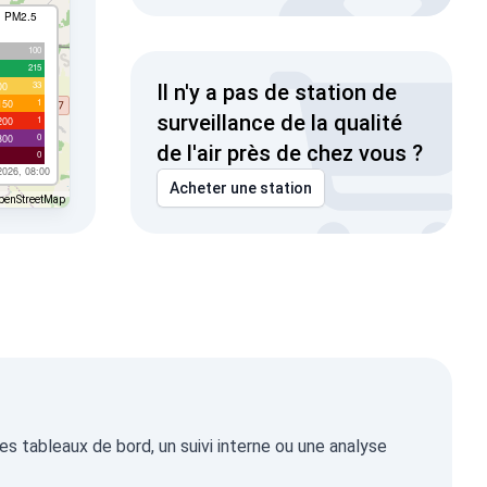
I PM2.5
100
215
33
00
Il n'y a pas de station de
1
150
surveillance de la qualité
1
200
0
300
de l'air près de chez vous ?
0
2026, 08:00
Acheter une station
penStreetMap
s tableaux de bord, un suivi interne ou une analyse