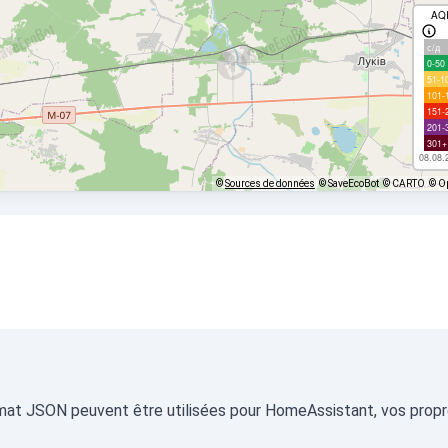
AQ
с/д
0-50
51-1
101-
151-
201-
301+
08.08.
©
Sources de données
© SaveEcoBot
© CARTO
© O
ormat JSON peuvent être utilisées pour HomeAssistant, vos propre