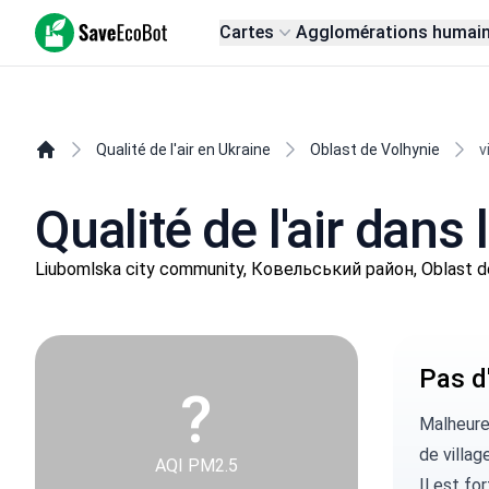
SaveEcoBot
Cartes
Agglomérations humai
Qualité de l'air en Ukraine
Oblast de Volhynie
v
Qualité de l'air dans 
Liubomlska city community, Ковельський район, Oblast d
Pas d'
?
Malheure
de village
AQI PM2.5
Il est fo