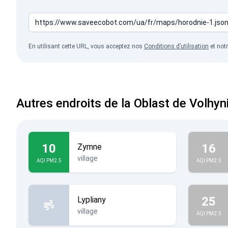
En utilisant cette URL, vous acceptez nos
Conditions d’utilisation
et not
Autres endroits de la Oblast de Volhyn
10
16
Zymne
village
AQI PM2.5
AQI PM2.5
25
Lypliany
village
AQI PM2.5