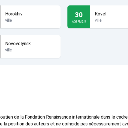
30
Horokhiv
Kovel
ville
ville
AQI PM2.5
Novovolynsk
ville
 soutien de la Fondation Renaissance internationale dans le cadr
te la position des auteurs et ne coïncide pas nécessairement ave