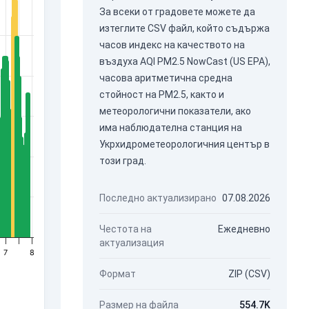
За всеки от градовете можете да
изтеглите CSV файл, който съдържа
часов индекс на качеството на
въздуха AQI PM2.5 NowCast (US EPA),
часова аритметична средна
стойност на PM2.5, както и
метеорологични показатели, ако
има наблюдателна станция на
Укрхидрометеорологичния център в
този град.
Последно актуализирано
07.08.2026
Честота на
Ежедневно
актуализация
7
8
Формат
ZIP (CSV)
Размер на файла
554.7K