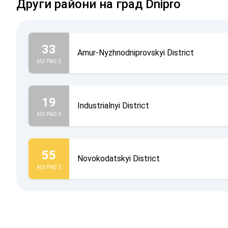
Други райони на град Dnipro
33
Amur-Nyzhnodniprovskyi District
AQI PM2.5
19
Industrialnyi District
AQI PM2.5
55
Novokodatskyi District
AQI PM2.5