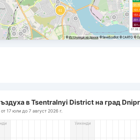
51-1
101-
151-
201-
301+
07.08.
©
Източници на данни
© SaveEcoBot
© CARTO
© O
i District на град Dnipro
духа в Tsentralnyi District на град Dnip
от 17 юли до 7 август 2026 г.
rom 2026-07-17 19:00:00 to 2026-08-07 20:00:00.
нди
Уикенди
es from 5 to 66.