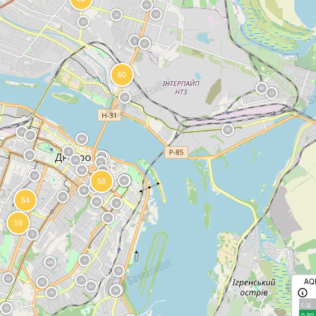
AQ
с/д
0-50