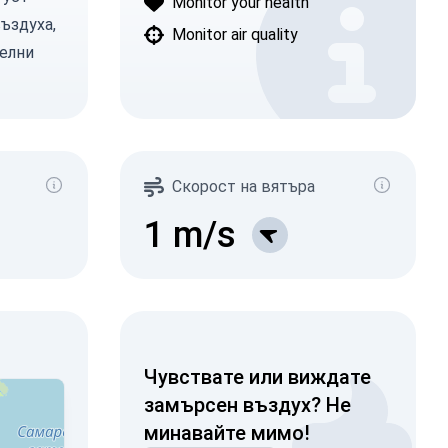
Monitor your health
въздуха,
Monitor air quality
телни
Скорост на вятъра
1
m/s
Чувствате или виждате
замърсен въздух? Не
минавайте мимо!