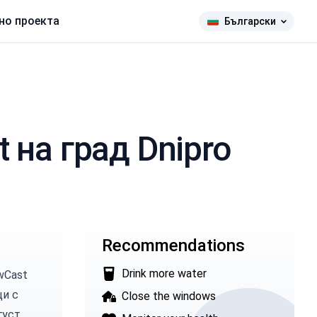
но проекта
Български
t на град Dnipro
Recommendations
Drink more water
wCast
ци
с
Close the windows
густ