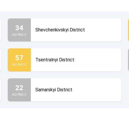
34
Shevchenkivskyi District
AQI PM2.5
57
Tsentralnyi District
AQI PM2.5
22
Samarskyi District
AQI PM2.5