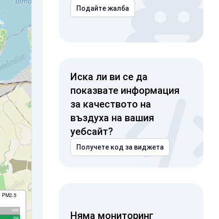
Подайте жалба
Иска ли ви се да
показвате информация
за качеството на
въздуха на вашия
уебсайт?
Получете код за виджета
I PM2.5
1405
Няма мониторинг
184