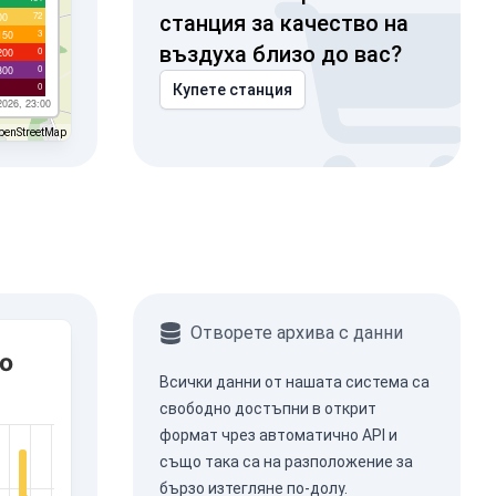
72
00
станция за качество на
3
150
въздуха близо до вас?
0
200
0
300
0
Купете станция
2026, 23:00
penStreetMap
Отворете архива с данни
ro
Всички данни от нашата система са
свободно достъпни в открит
формат чрез
автоматично API
и
също така са на разположение за
бързо изтегляне по-долу.