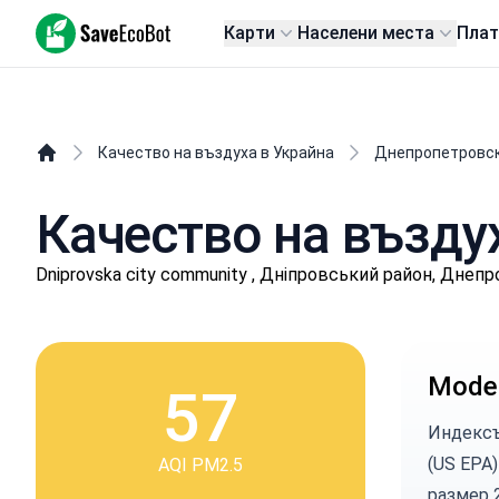
SaveEcoBot
Карти
Населени места
Пла
Качество на въздуха в Украйна
Днепропетровск
Качество на въздуха
Dniprovska city community , Дніпровський район, Днеп
Moder
57
Индексъ
(US EPA)
AQI PM2.5
размер 2