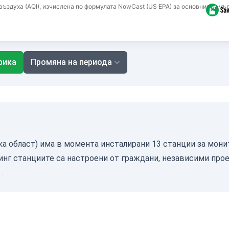
ъздуха (AQI), изчислена по формулата NowCast (US EPA) за основния замър
фика
Промяна на периода
вска област) има в момента инсталирани 13 станции за мони
инг станциите са настроени от граждани, независими прое
.