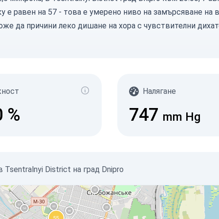
у е равен на 57 - това е умерено ниво на замърсяване на 
оже да причини леко дишане на хора с чувствителни диха
жност
Налягане
0
%
747
mm Hg
sentralnyi District на град Dnipro