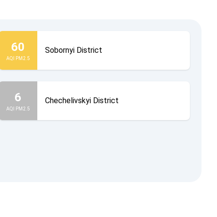
60
Sobornyi District
AQI PM2.5
6
Chechelivskyi District
AQI PM2.5