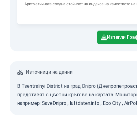
Аритметичната средна стойност на индекса на качеството на в
End of interactive chart.
Изтегли Гра
Източници на данни
В Tsentralnyi District на град Dnipro (Днепропетро
представят с цветни кръгове на картата. Монитор
например:
SaveDnipro
,
luftdaten.info
,
Eco City
,
AirPol