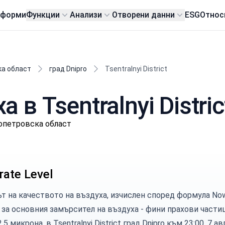
тформи
Функции
Анализи
Отворени данни
ESG
Относ
а област
град Dnipro
Tsentralnyi District
 в Tsentralnyi Distric
ропетровска област
ate Level
т на качеството на въздуха, изчислен според
формула No
за основния замърсител на въздуха -
фини прахови части
,5 микрона, в Tsentralnyi District град Dnipro към 23:00, 7 ав