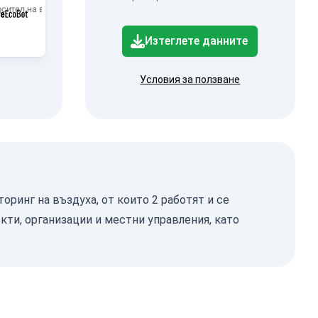
сител на въздуха - фин прах с дроб PM2.5.
Изтеглете данните
Условия за ползване
торинг на въздуха, от които 2 работят и се
кти, организации и местни управления, като