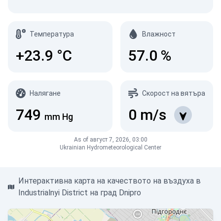
Температура
Влажност
+23.9
°C
57.0
%
Налягане
Скорост на вятъра
749
0
m/s
mm Hg
As of август 7, 2026, 03:00
Ukrainian Hydrometeorological Center
Интерактивна карта на качеството на въздуха в
Industrialnyi District на град Dnipro