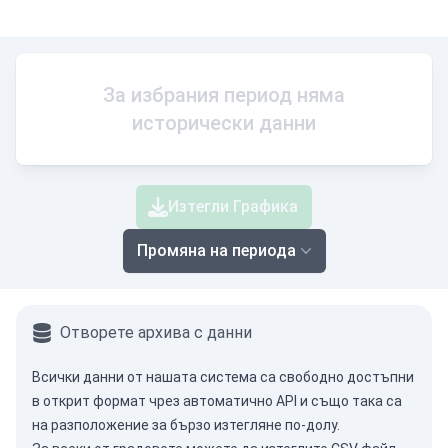
За избрания период няма
исторически данни
Изтегли Графика
Промяна на периода
Отворете архива с данни
Всички данни от нашата система са свободно достъпни
в открит формат чрез
автоматично API
и също така са
на разположение за бързо изтегляне по-долу.