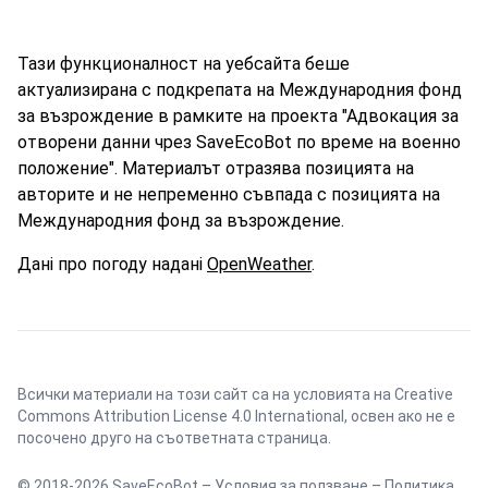
Тази функционалност на уебсайта беше
актуализирана с подкрепата на Международния фонд
за възрождение в рамките на проекта "Адвокация за
отворени данни чрез SaveEcoBot по време на военно
положение". Материалът отразява позицията на
авторите и не непременно съвпада с позицията на
Международния фонд за възрождение.
Дані про погоду надані
OpenWeather
.
Всички материали на този сайт са на условията на
Creative
Commons Attribution License 4.0 International
, освен ако не е
посочено друго на съответната страница.
© 2018-2026 SaveEcoBot –
Условия за ползване
–
Политика