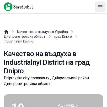
SaveEcoBot
Ope
Качество на въздуха в Украйна
Днепропетровска област
град Dnipro
Industrialnyi District
Качество на въздуха в
Industrialnyi District на град
Dnipro
Dniprovska city community , Дніпровський район,
Днепропетровска област
AQI PM2.5