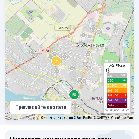
AQI PM2.5
1408
с/д
147
0-50
101
51-100
5
101-150
1
151-200
1
201-300
0
301+
Прегледайте картата
07.08.2026, 05:00
©
Източници на данни
© SaveEcoBot
© CARTO
© OpenStreetMap