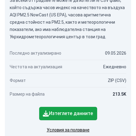
За всеки от градовете можете да изтеглите CSV файл,
който съдържа часов индекс на качеството на въздуха
AQI PM2.5 NowCast (US EPA), часова аритметична
средна стойност на PM2.5, както и метеорологични
показатели, ако има наблюдателна станция на
Укрхидрометеорологичния център в този град.
Последно актуализирано
09.05.2026
Честота на актуализация
Ежедневно
Формат
ZIP (CSV)
Размер на файла
213.5K
Изтеглете данните
Условия за ползване