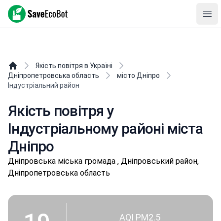
SaveEcoBot
Ope
Якість повітря в Україні
Дніпропетровська область
місто Дніпро
Індустріальний район
Якість повітря у
Індустріальному районі міста
Дніпро
Дніпpoвськa міська громада , Дніпровський район,
Дніпропетровська область
AQI PM2.5