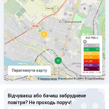
AQI PM2.5
1424
с/д
235
0-50
5
51-100
0
101-150
0
151-200
0
201-300
0
301+
Переглянути карту
09.08.2026, 11:00
©
Джерела даних
© SaveEcoBot
© CARTO
© OpenStreetMap
Відчуваєш або бачиш забруднене
повітря? Не проходь поруч!