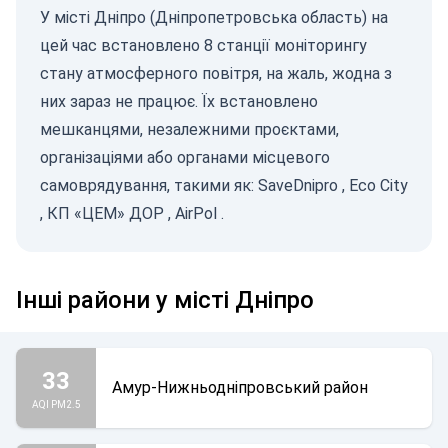
У місті Дніпро (Дніпропетровська область) на
цей час встановлено 8 станції моніторингу
стану атмосферного повітря, на жаль, жодна з
них зараз не працює. Їх встановлено
мешканцями, незалежними проєктами,
організаціями або органами місцевого
самоврядування, такими як:
SaveDnipro
,
Eco City
,
КП «ЦЕМ» ДОР
,
AirPol
.
Інші райони у місті Дніпро
33
Амур-Нижньодніпровський район
AQI PM2.5