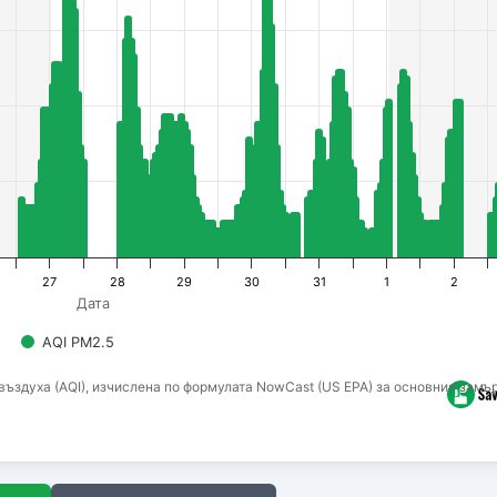
27
28
29
30
31
1
2
Дата
AQI PM2.5
ъздуха (AQI), изчислена по формулата NowCast (US EPA) за основния замър