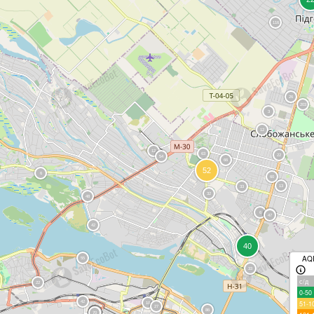
AQ
с/д
0-50
51-1