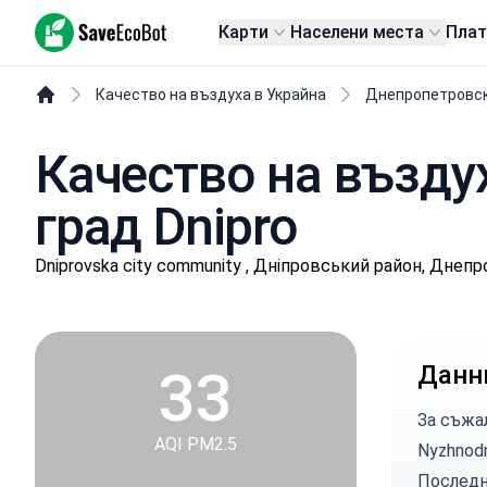
SaveEcoBot
Карти
Населени места
Пла
Качество на въздуха в Украйна
Днепропетровск
Качество на въздух
град Dnipro
Dniprovska city community , Дніпровський район, Днеп
33
Данни
За съжа
AQI PM2.5
Nyzhnodn
Последно