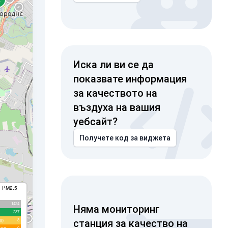
Иска ли ви се да
показвате информация
за качеството на
въздуха на вашия
уебсайт?
Получете код за виджета
I PM2.5
1424
Няма мониторинг
237
3
00
станция за качество на
0