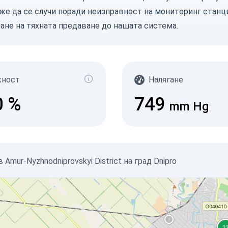
же да се случи поради неизправност на мониторинг станци
ане на тяхната предаване до нашата система.
жност
Налягане
0
%
749
mm Hg
mur-Nyzhnodniprovskyi District на град Dnipro