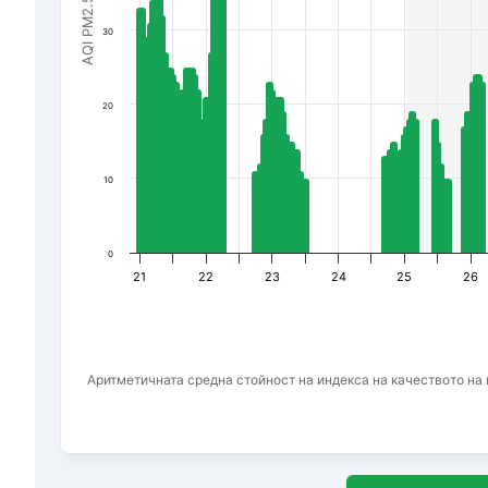
AQI PM2.5
30
20
10
0
21
22
23
24
25
26
Аритметичната средна стойност на индекса на качеството на в
End of interactive chart.