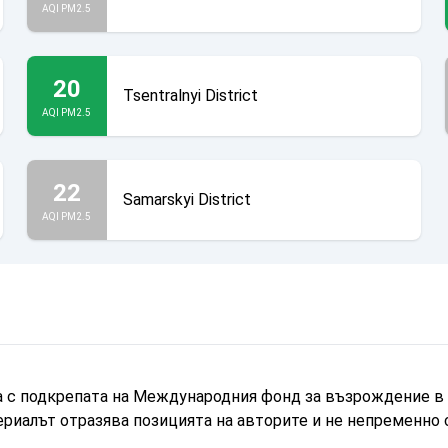
AQI PM2.5
20
Tsentralnyi District
AQI PM2.5
22
Samarskyi District
AQI PM2.5
а с подкрепата на Международния фонд за възрождение в 
ериалът отразява позицията на авторите и не непременно