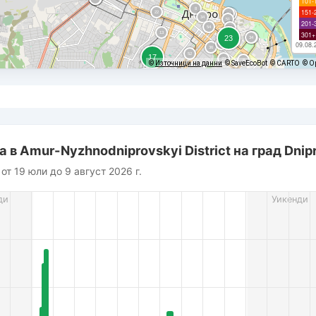
101-
151-
201-
301+
09.08.
©
Източници на данни
© SaveEcoBot
© CARTO
© O
nodniprovskyi District на град Dnipro
в Amur-Nyzhnodniprovskyi District на град Dnip
от 19 юли до 9 август 2026 г.
rom 2026-07-21 00:00:00 to 2026-08-03 07:00:00.
ди
Уикенди
es from 3 to 48.