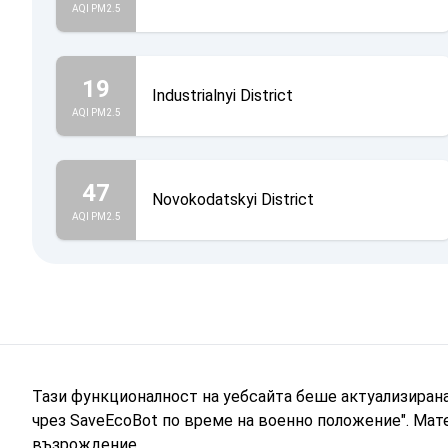
AQI PM2.5
19
Industrialnyi District
AQI PM2.5
47
Novokodatskyi District
AQI PM2.5
Тази функционалност на уебсайта беше актуализиран
чрез SaveEcoBot по време на военно положение". Мат
възрождение.