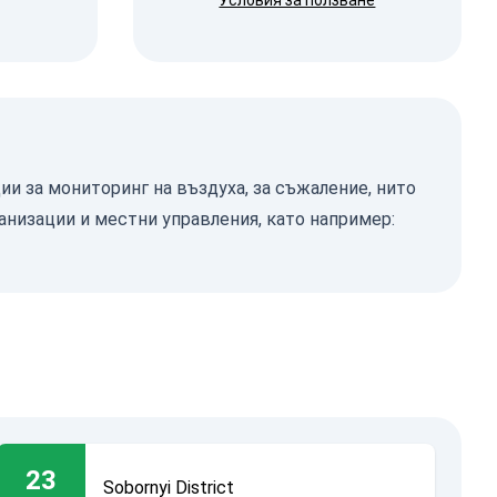
Условия за ползване
ции за мониторинг на въздуха, за съжаление, нито
анизации и местни управления, като например:
23
Sobornyi District