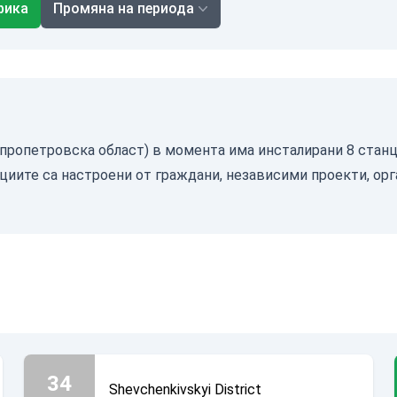
фика
Промяна на периода
(Днепропетровска област) в момента има инсталирани 8 стан
циите са настроени от граждани, независими проекти, орг
34
Shevchenkivskyi District