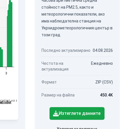
часова аритметична средна
стойност на PM2.5, както и
метеорологични показатели, ако
има наблюдателна станция на
Укрхидрометеорологичния център в
този град.
Последно актуализирано
04.08.2026
Честота на
Ежедневно
актуализация
3
Формат
ZIP (CSV)
Размер на файла
450.4K
сител на въздуха - фин прах с дроб PM2.5.
Изтеглете данните