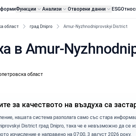
тформи
Функции
Анализи
Отворени данни
ESG
Относ
а област
град Dnipro
Amur-Nyzhnodniprovskyi District
а в Amur-Nyzhnodnipro
ропетровска област
те за качеството на въздуха са заста
ление, нашата система разполага само със стара информа
iprovskyi District град Dnipro, така че е невъзможно да се
то изчисление е направено на 07:00, 3 август 2026 року.