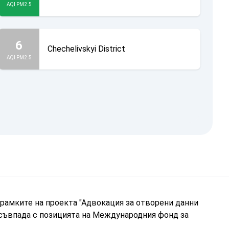
AQI PM2.5
6
Chechelivskyi District
AQI PM2.5
рамките на проекта "Адвокация за отворени данни
 съвпада с позицията на Международния фонд за