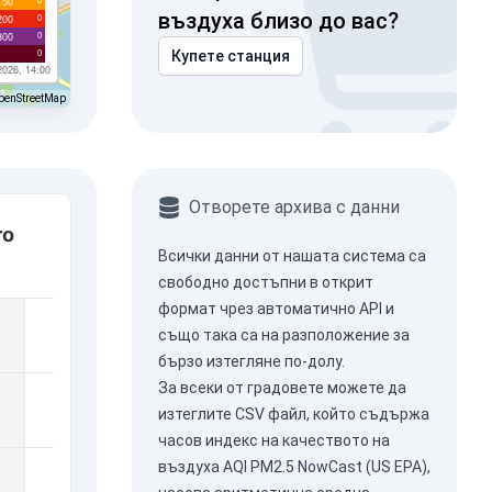
150
въздуха близо до вас?
0
200
0
300
0
Купете станция
2026, 14:00
penStreetMap
Отворете архива с данни
ro
Всички данни от нашата система са
свободно достъпни в открит
формат чрез
автоматично API
и
също така са на разположение за
бързо изтегляне по-долу.
За всеки от градовете можете да
изтеглите CSV файл, който съдържа
часов индекс на качеството на
въздуха AQI PM2.5 NowCast (US EPA),