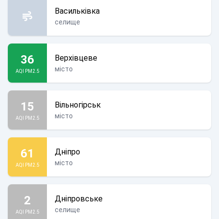
Васильківка
селище
36
Верхівцеве
місто
AQI PM2.5
15
Вільногірськ
місто
AQI PM2.5
61
Дніпро
місто
AQI PM2.5
2
Дніпровське
селище
AQI PM2.5