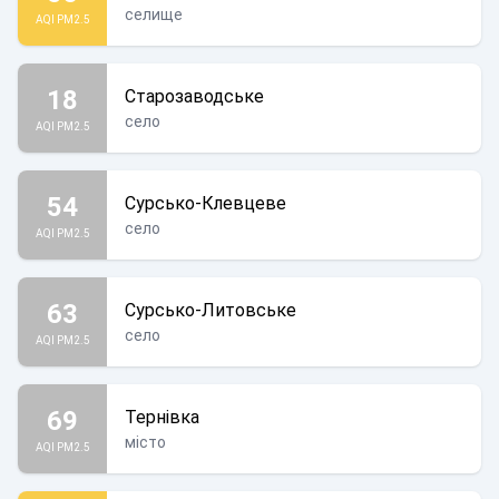
селище
AQI PM2.5
18
Старозаводське
село
AQI PM2.5
54
Сурсько-Клевцеве
село
AQI PM2.5
63
Сурсько-Литовське
село
AQI PM2.5
69
Тернівка
місто
AQI PM2.5