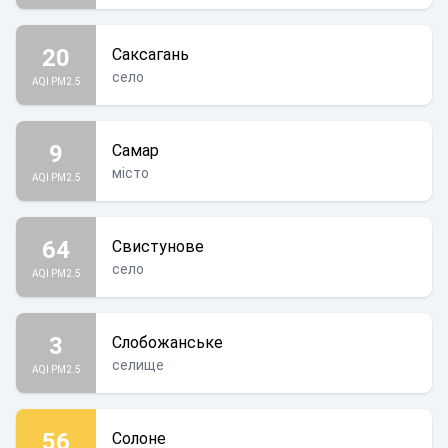
20
Саксагань
село
AQI PM2.5
9
Самар
місто
AQI PM2.5
64
Свистунове
село
AQI PM2.5
3
Слобожанське
селище
AQI PM2.5
56
Солоне