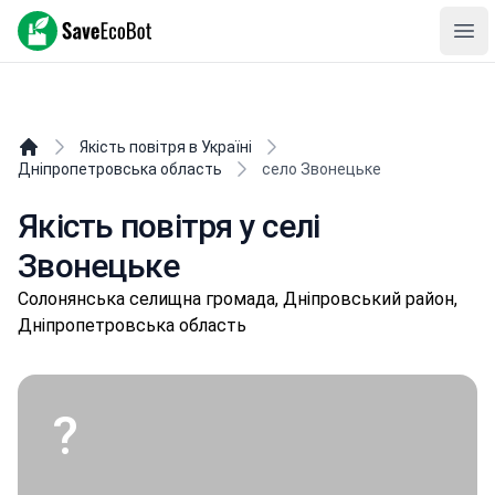
SaveEcoBot
Ope
Якість повітря в Україні
Дніпропетровська область
село Звонецьке
Якість повітря у селі
Звонецьке
Сoлoнянськa селищнa громада, Дніпровський район,
Дніпропетровська область
?