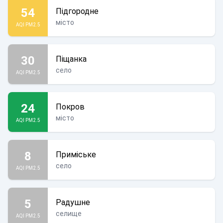
54
Підгородне
місто
AQI PM2.5
30
Піщанка
село
AQI PM2.5
24
Покров
місто
AQI PM2.5
8
Приміське
село
AQI PM2.5
5
Радушне
селище
AQI PM2.5