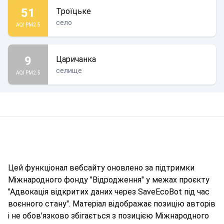
51
Троїцьке
село
AQI PM2.5
9
Царичанка
селище
AQI PM2.5
Цей функціонал вебсайту оновлено за підтримки
Міжнародного фонду "Відродження" у межах проєкту
"Адвокація відкритих даних через SaveEcoBot під час
воєнного стану". Матеріал відображає позицію авторів
і не обов'язково збігається з позицією Міжнародного