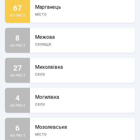
67
Марганець
місто
AQI PM2.5
8
Межова
селище
AQI PM2.5
27
Миколаївка
село
AQI PM2.5
4
Могилівка
село
AQI PM2.5
6
Мозолевське
місто
AQI PM2.5