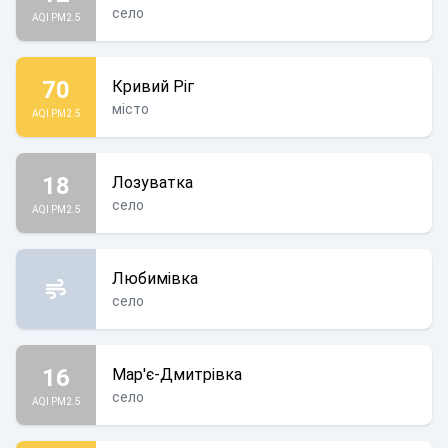
село
AQI PM2.5
70
Кривий Ріг
місто
AQI PM2.5
18
Лозуватка
село
AQI PM2.5
Любимівка
село
16
Мар'є-Дмитрівка
село
AQI PM2.5