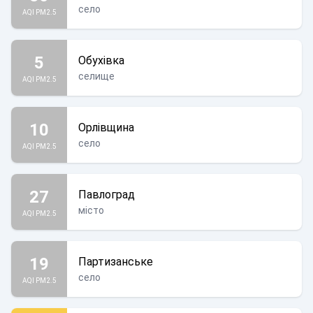
село
AQI PM2.5
5
Обухівка
селище
AQI PM2.5
10
Орлівщина
село
AQI PM2.5
27
Павлоград
місто
AQI PM2.5
19
Партизанське
село
AQI PM2.5