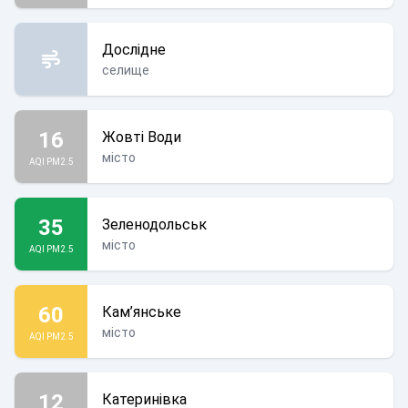
Дослідне
селище
16
Жовті Води
місто
AQI PM2.5
35
Зеленодольськ
місто
AQI PM2.5
60
Кам’янське
місто
AQI PM2.5
12
Катеринівка