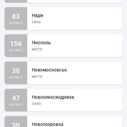
83
Надія
село
AQI PM2.5
156
Нікополь
місто
AQI PM2.5
30
Новомосковськ
місто
AQI PM2.5
47
Новоолександрівка
село
AQI PM2.5
30
Новопокровка