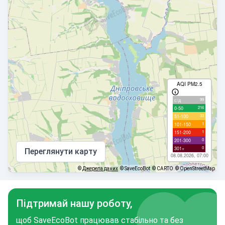
AQI PM2.5
99
с/д
216
0-50
33
51-100
1
101-150
1
151-200
0
201-300
0
301+
Переглянути карту
08.08.2026, 07:00
©
Джерела даних
© SaveEcoBot
© CARTO
© OpenStreetMap
Підтримай нашу роботу,
щоб SaveEcoBot працював стабільно та без