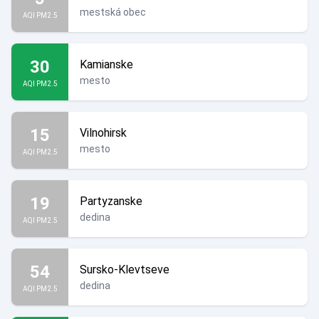
mestská obec
AQI PM2.5
30
Kamianske
mesto
AQI PM2.5
15
Vilnohirsk
mesto
AQI PM2.5
19
Partyzanske
dedina
AQI PM2.5
54
Sursko-Klevtseve
dedina
AQI PM2.5