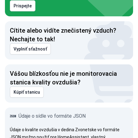
Prispejte
Cítite alebo vidíte znečistený vzduch?
Nechajte to tak!
Vyplniť sťažnosť
Vášou blízkosťou nie je monitorovacia
stanica kvality ovzdušia?
Kúpiť stanicu
Údaje o sídle vo formáte JSON
Údaje o kvalite ovzdušia v dedina Zvonetske vo formáte
JSON možno použiť pre HomeAssistant, vlastný