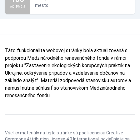
mesto
AQI PM2.5
Táto funkcionalita webovej stránky bola aktualizovaná s
podporou Medzinárodného renesančného fondu v rámci
projektu "Zastavenie ekologických korupčných praktík na
Ukrajine: odkrývanie prípadov a vzdelávanie občanov na
základe analýz". Materiál zodpovedá stanovisku autorov a
nemusí nutne súhlasiť so stanoviskom Medzinárodného
renesančného fondu.
Všetky materiály na tejto stránke sú pod licenciou
Creative
Commons Attribution License 4.0 International
, pokiaľ nie je na