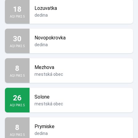
18
Lozuvatka
dedina
AQI PM2.5
30
Novopokrovka
dedina
AQI PM2.5
8
Mezhova
mestská obec
AQI PM2.5
26
Solone
mestská obec
AQI PM2.5
8
Prymiske
dedina
AQI PM2.5