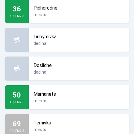
36
Pidhorodne
mesto
AQI PM2.5
Liubymivka
dedina
Doslidne
dedina
50
Marhanets
mesto
AQI PM2.5
69
Ternivka
mesto
AQI PM2.5