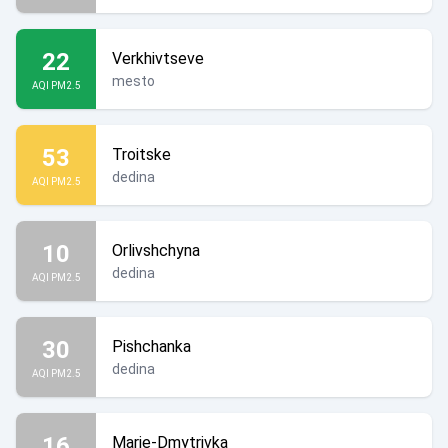
22
Verkhivtseve
mesto
AQI PM2.5
53
Troitske
dedina
AQI PM2.5
10
Orlivshchyna
dedina
AQI PM2.5
30
Pishchanka
dedina
AQI PM2.5
16
Marie-Dmytrivka