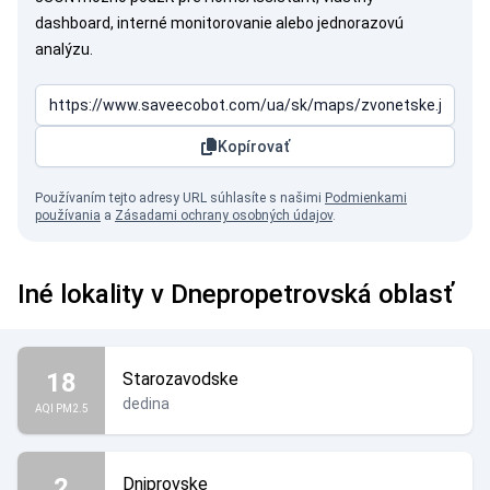
dashboard, interné monitorovanie alebo jednorazovú
analýzu.
Kopírovať
Používaním tejto adresy URL súhlasíte s našimi
Podmienkami
používania
a
Zásadami ochrany osobných údajov
.
Iné lokality v Dnepropetrovská oblasť
18
Starozavodske
dedina
AQI PM2.5
2
Dniprovske