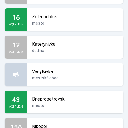
16
Zelenodolsk
mesto
AQI PM2.5
12
Katerynivka
dedina
AQI PM2.5
Vasylkivka
mestská obec
43
Dnepropetrovsk
mesto
AQI PM2.5
156
Nikopol