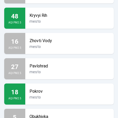
48
Kryvyi Rih
mesto
AQI PM2.5
16
Zhovti Vody
mesto
AQI PM2.5
27
Pavlohrad
mesto
AQI PM2.5
18
Pokrov
mesto
AQI PM2.5
5
Obukhivka