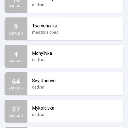
dedina
AQI PM2.5
9
Tsarychanka
mestská obec
AQI PM2.5
4
Mohylivka
dedina
AQI PM2.5
64
Svystunove
dedina
AQI PM2.5
27
Mykolaivka
dedina
AQI PM2.5