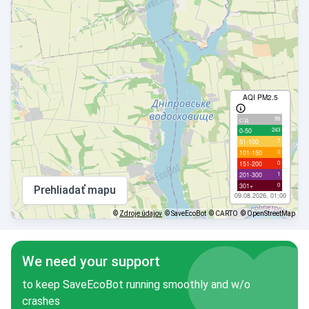
AQI PM2.5
99
с/д
243
0-50
7
51-100
0
101-150
0
151-200
1
201-300
0
301+
Prehliadať mapu
09.08.2026, 01:00
©
Zdroje údajov
© SaveEcoBot
© CARTO
© OpenStreetMap
We need your support
to keep SaveEcoBot running smoothly and w/o
crashes