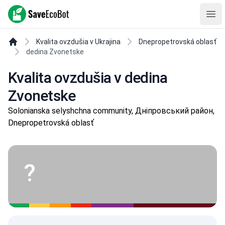
SaveEcoBot
Ope
Kvalita ovzdušia v Ukrajina
Dnepropetrovská oblasť
dedina Zvonetske
Kvalita ovzdušia v dedina
Zvonetske
Solonianska selyshchna community, Дніпровський район,
Dnepropetrovská oblasť
?