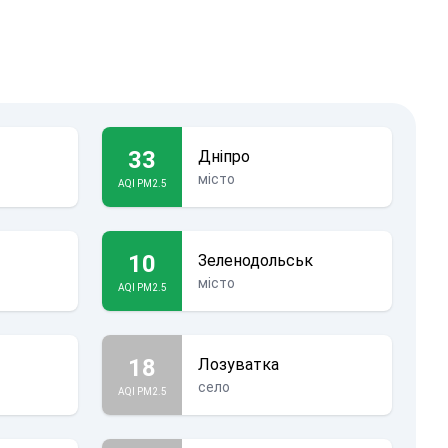
33
Дніпро
місто
AQI PM2.5
10
Зеленодольськ
місто
AQI PM2.5
18
Лозуватка
село
AQI PM2.5