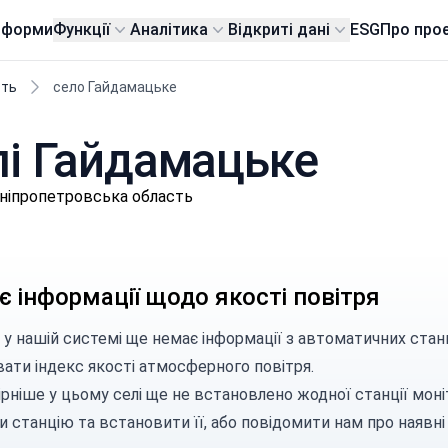
тформи
Функції
Аналітика
Відкриті дані
ESG
Про про
сть
село Гайдамацьке
елі Гайдамацьке
Дніпропетровська область
 інформації щодо якості повітря
 у нашій системі ще немає інформації з автоматичних стан
вати індекс якості атмосферного повітря.
рніше у цьому селі ще не встановлено жодної станції моні
и станцію
та встановити її, або
повідомити нам
про наявні 