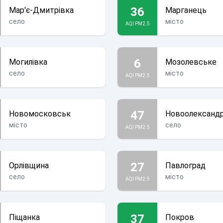
36
Мар'є-Дмитрівка
Марганець
село
місто
AQI PM2.5
6
Могилівка
Мозолевське
село
місто
AQI PM2.5
47
Новомосковськ
Новоолександр
місто
село
AQI PM2.5
27
Орлівщина
Павлоград
село
місто
AQI PM2.5
37
Піщанка
Покров