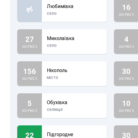
16
Любимівка
село
AQI PM2.5
27
4
Миколаївка
село
AQI PM2.5
AQI PM2.5
156
30
Нікополь
місто
AQI PM2.5
AQI PM2.5
5
10
Обухівка
селище
AQI PM2.5
AQI PM2.5
22
30
Підгородне