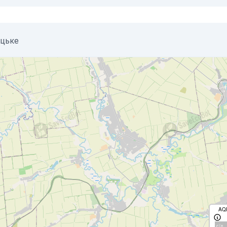
ацьке
AQ
с/д