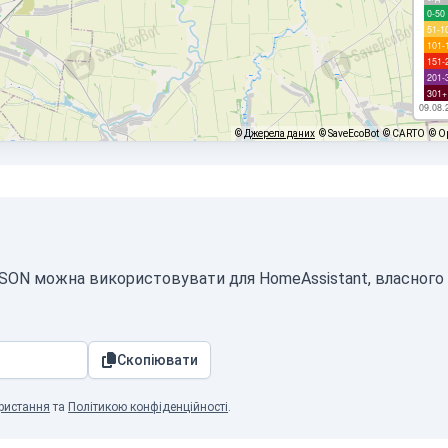
0-50
51-1
101-
151-
201-
301+
09.08.
©
Джерела даних
© SaveEcoBot
© CARTO
© O
 JSON можна використовувати для HomeAssistant, власного
Скопіювати
ристання
та
Політикою конфіденційності
.