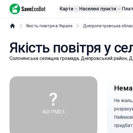
SaveEcoBot
Карти
Населені пункти
Пла
Якість повітря в Україні
Дніпропетровська обла
Якість повітря у с
Сoлoнянськa селищнa громада, Дніпровський район, 
Немає
?
На жаль,
розраху
AQI PM2.5
Найімові
придбат