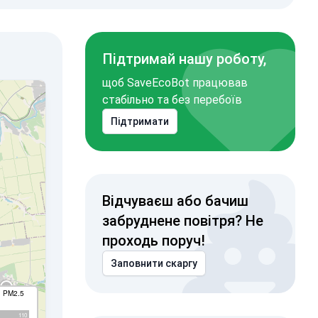
Підтримай нашу роботу,
щоб SaveEcoBot працював
стабільно та без перебоїв
Підтримати
Відчуваєш або бачиш
забруднене повітря? Не
проходь поруч!
Заповнити скаргу
I PM2.5
110