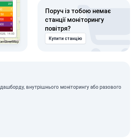
237
3
00
Поруч із тобою немає
0
150
станції моніторингу
0
200
0
300
повітря?
0
2026, 14:00
Купити станцію
penStreetMap
 дашборду, внутрішнього моніторингу або разового