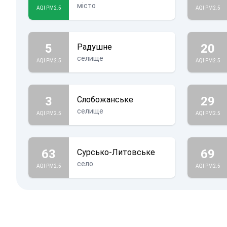
місто
AQI PM2.5
AQI PM2.5
5
20
Радушне
селище
AQI PM2.5
AQI PM2.5
3
29
Слобожанське
селище
AQI PM2.5
AQI PM2.5
63
69
Сурсько-Литовське
село
AQI PM2.5
AQI PM2.5