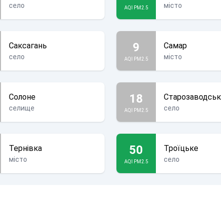
село
місто
AQI PM2.5
9
Саксагань
Самар
село
місто
AQI PM2.5
18
Солоне
Старозаводсь
селище
село
AQI PM2.5
50
Тернівка
Троїцьке
місто
село
AQI PM2.5