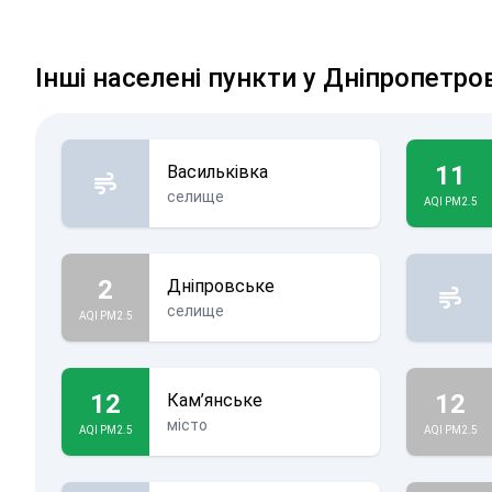
Інші населені пункти у Дніпропетро
11
Васильківка
селище
AQI PM2.5
2
Дніпровське
селище
AQI PM2.5
12
12
Кам’янське
місто
AQI PM2.5
AQI PM2.5