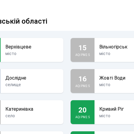
вській області
15
Верхівцеве
Вільногірськ
місто
місто
AQI PM2.5
16
Дослідне
Жовті Води
селище
місто
AQI PM2.5
20
Катеринівка
Кривий Ріг
село
місто
AQI PM2.5