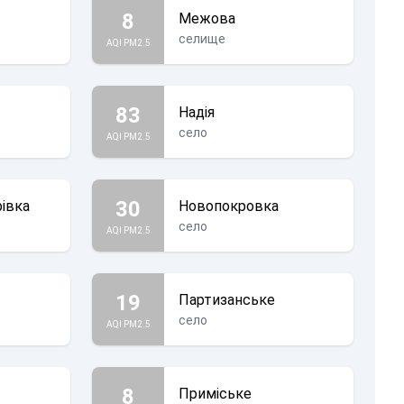
8
Межова
селище
AQI PM2.5
83
Надія
село
AQI PM2.5
30
івка
Новопокровка
село
AQI PM2.5
19
Партизанське
село
AQI PM2.5
8
Приміське