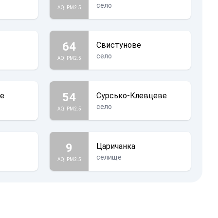
село
AQI PM2.5
64
Свистунове
село
AQI PM2.5
54
ке
Сурсько-Клевцеве
село
AQI PM2.5
9
Царичанка
селище
AQI PM2.5