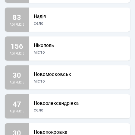
83
Надія
село
AQI PM2.5
156
Нікополь
місто
AQI PM2.5
30
Новомосковськ
місто
AQI PM2.5
47
Новоолександрівка
село
AQI PM2.5
30
Новопокровка