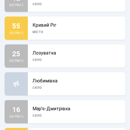
село
AQI PM2.5
55
Кривий Ріг
місто
AQI PM2.5
25
Лозуватка
село
AQI PM2.5
Любимівка
село
16
Мар'є-Дмитрівка
село
AQI PM2.5