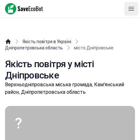
SaveEcoBot
Ope
Якість повітря в Україні
Дніпропетровська область
місто Дніпровське
Якість повітря у місті
Дніпровське
Вepхньoдніпpoвськa міська громада, Кам'янський
район, Дніпропетровська область
?