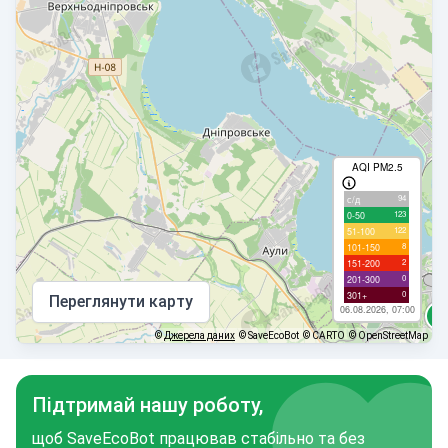
AQI PM2.5
94
с/д
123
0-50
122
51-100
8
101-150
2
151-200
0
201-300
0
301+
Переглянути карту
06.08.2026, 07:00
©
Джерела даних
© SaveEcoBot
© CARTO
© OpenStreetMap
Підтримай нашу роботу,
щоб SaveEcoBot працював стабільно та без