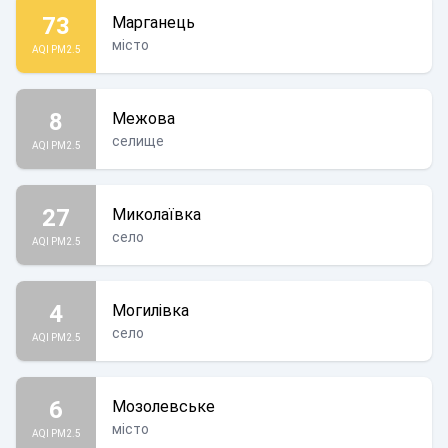
73
Марганець
місто
AQI PM2.5
8
Межова
селище
AQI PM2.5
27
Миколаївка
село
AQI PM2.5
4
Могилівка
село
AQI PM2.5
6
Мозолевське
місто
AQI PM2.5