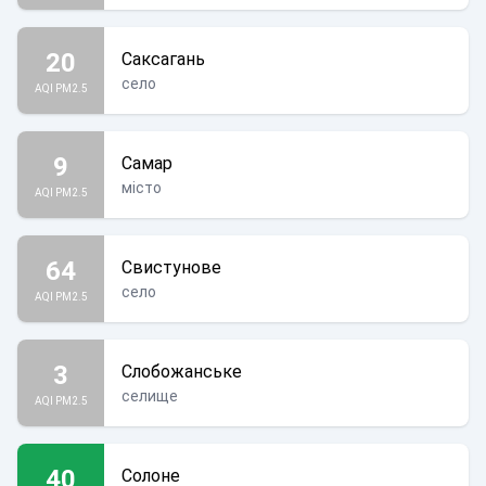
20
Саксагань
село
AQI PM2.5
9
Самар
місто
AQI PM2.5
64
Свистунове
село
AQI PM2.5
3
Слобожанське
селище
AQI PM2.5
40
Солоне