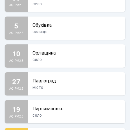
село
AQI PM2.5
5
Обухівка
селище
AQI PM2.5
10
Орлівщина
село
AQI PM2.5
27
Павлоград
місто
AQI PM2.5
19
Партизанське
село
AQI PM2.5