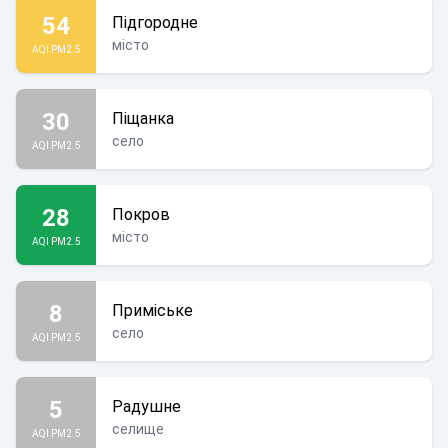
54
Підгородне
місто
AQI PM2.5
30
Піщанка
село
AQI PM2.5
28
Покров
місто
AQI PM2.5
8
Приміське
село
AQI PM2.5
5
Радушне
селище
AQI PM2.5