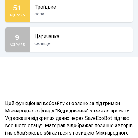
51
Троїцьке
село
AQI PM2.5
9
Царичанка
селище
AQI PM2.5
Цей функціонал вебсайту оновлено за підтримки
Міжнародного фонду "Відродження" у межах проєкту
"Адвокація відкритих даних через SaveEcoBot під час
воєнного стану". Матеріал відображає позицію авторів
і не обов'язково збігається з позицією Міжнародного