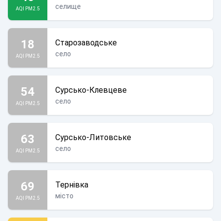
селище
AQI PM2.5
18
Старозаводське
село
AQI PM2.5
54
Сурсько-Клевцеве
село
AQI PM2.5
63
Сурсько-Литовське
село
AQI PM2.5
69
Тернівка
місто
AQI PM2.5