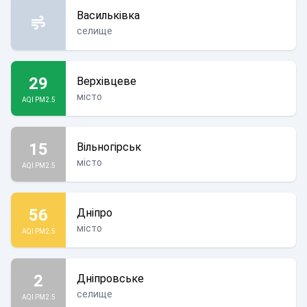
Васильківка
селище
29
Верхівцеве
місто
AQI PM2.5
15
Вільногірськ
місто
AQI PM2.5
56
Дніпро
місто
AQI PM2.5
2
Дніпровське
селище
AQI PM2.5