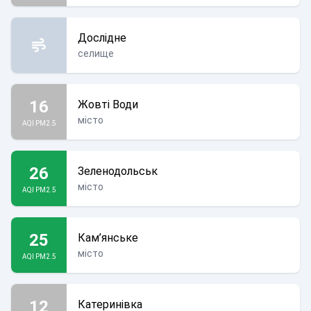
Дослідне
селище
16
Жовті Води
місто
AQI PM2.5
26
Зеленодольськ
місто
AQI PM2.5
25
Кам’янське
місто
AQI PM2.5
12
Катеринівка