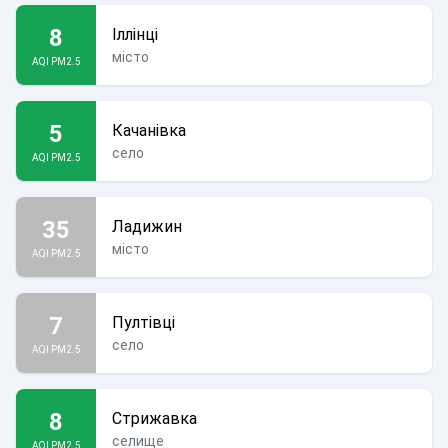
8
Іллінці
місто
AQI PM2.5
5
Качанівка
село
AQI PM2.5
35
Ладижин
місто
AQI PM2.5
7
Пултівці
село
AQI PM2.5
8
Стрижавка
селище
AQI PM2.5