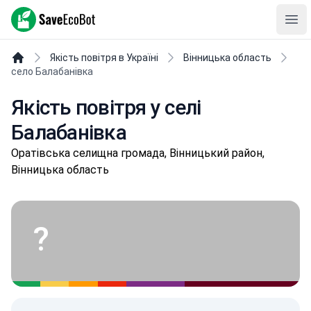
SaveEcoBot
Ope
Якість повітря в Україні
Вінницька область
село Балабанівка
Якість повітря у селі
Балабанівка
Оpaтівськa селищнa громада, Вінницький район,
Вінницька область
?