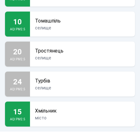
10
Томашпіль
селище
AQI PM2.5
20
Тростянець
селище
AQI PM2.5
24
Турбів
селище
AQI PM2.5
15
Хмільник
місто
AQI PM2.5