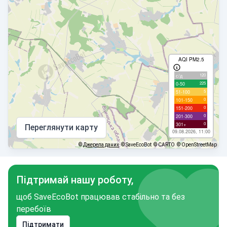
AQI PM2.5
120
с/д
225
0-50
5
51-100
0
101-150
0
151-200
0
201-300
0
301+
Переглянути карту
09.08.2026, 11:00
©
Джерела даних
© SaveEcoBot
© CARTO
© OpenStreetMap
Підтримай нашу роботу,
щоб SaveEcoBot працював стабільно та без
перебоїв
Підтримати