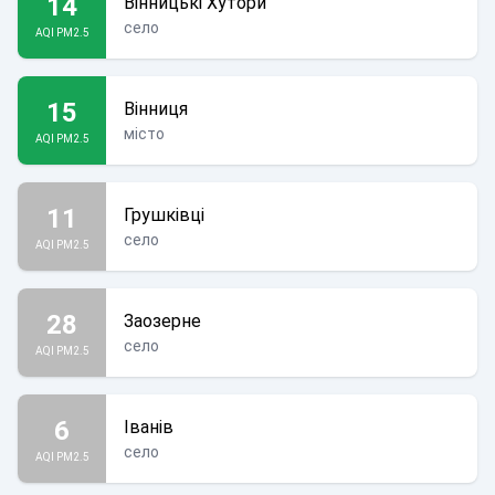
14
Вінницькі Хутори
село
AQI PM2.5
15
Вінниця
місто
AQI PM2.5
11
Грушківці
село
AQI PM2.5
28
Заозерне
село
AQI PM2.5
6
Іванів
село
AQI PM2.5