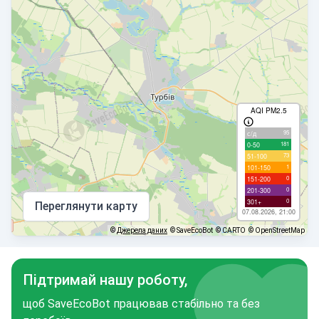
AQI PM2.5
95
с/д
181
0-50
73
51-100
1
101-150
0
151-200
0
201-300
0
301+
Переглянути карту
07.08.2026, 21:00
©
Джерела даних
© SaveEcoBot
© CARTO
© OpenStreetMap
Підтримай нашу роботу,
щоб SaveEcoBot працював стабільно та без