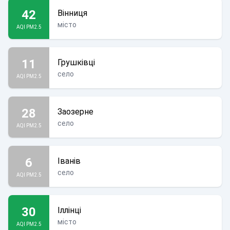
42
Вінниця
місто
AQI PM2.5
11
Грушківці
село
AQI PM2.5
28
Заозерне
село
AQI PM2.5
6
Іванів
село
AQI PM2.5
30
Іллінці
місто
AQI PM2.5