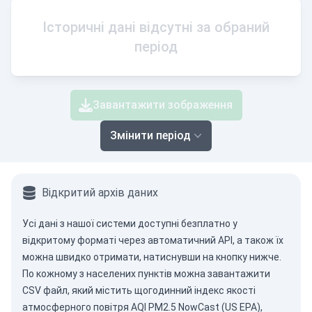
Історичні дані відсутні за обраний
період
Завантажити зображення
Змінити період
Відкритий архів даних
Усі дані з нашої системи доступні безплатно у
відкритому форматі через
автоматичний API
, а також їх
можна швидко отримати, натиснувши на кнопку нижче.
По кожному з населених пунктів можна завантажити
CSV файл, який містить щогодинний індекс якості
атмосферного повітря AQI PM2.5 NowCast (US EPA),