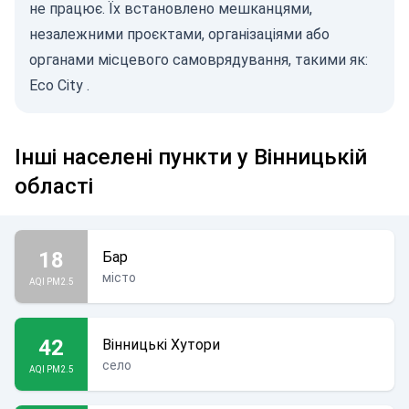
не працює. Їх встановлено мешканцями,
незалежними проєктами, організаціями або
органами місцевого самоврядування, такими як:
Eco City
.
Інші населені пункти у Вінницькій
області
18
Бар
місто
AQI PM2.5
42
Вінницькі Хутори
село
AQI PM2.5