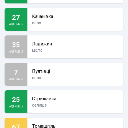
27
Качанівка
село
AQI PM2.5
35
Ладижин
місто
AQI PM2.5
7
Пултівці
село
AQI PM2.5
25
Стрижавка
селище
AQI PM2.5
67
Томашпіль