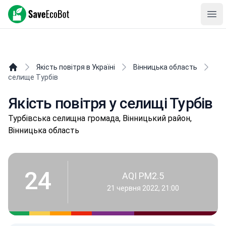
SaveEcoBot
Ope
Якість повітря в Україні
Вінницька область
селище Турбів
Якість повітря у селищі Турбів
Туpбівськa селищнa громада, Вінницький район,
Вінницька область
24
AQI PM2.5
21 червня 2022, 21:00