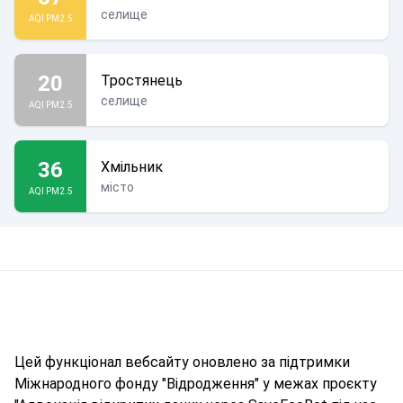
селище
AQI PM2.5
20
Тростянець
селище
AQI PM2.5
36
Хмільник
місто
AQI PM2.5
Цей функціонал вебсайту оновлено за підтримки
Міжнародного фонду "Відродження" у межах проєкту