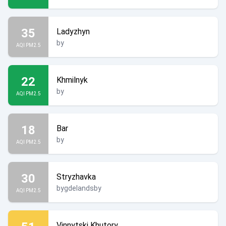
35
Ladyzhyn
by
AQI PM2.5
22
Khmilnyk
by
AQI PM2.5
18
Bar
by
AQI PM2.5
30
Stryzhavka
bygdelandsby
AQI PM2.5
Vinnytski Khutory