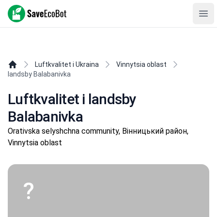
SaveEcoBot
Ope
Luftkvalitet i Ukraina
Vinnytsia oblast
landsby Balabanivka
Luftkvalitet i landsby
Balabanivka
Orativska selyshchna community, Вінницький район,
Vinnytsia oblast
?