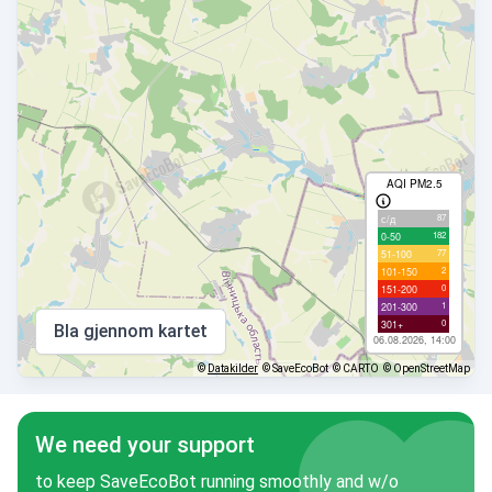
AQI PM2.5
87
с/д
182
0-50
77
51-100
2
101-150
0
151-200
1
201-300
0
301+
Bla gjennom kartet
06.08.2026, 14:00
©
Datakilder
© SaveEcoBot
© CARTO
© OpenStreetMap
We need your support
to keep SaveEcoBot running smoothly and w/o