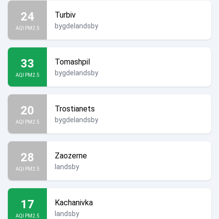
24
Turbiv
bygdelandsby
AQI PM2.5
33
Tomashpil
bygdelandsby
AQI PM2.5
20
Trostianets
bygdelandsby
AQI PM2.5
28
Zaozerne
landsby
AQI PM2.5
17
Kachanivka
landsby
AQI PM2.5