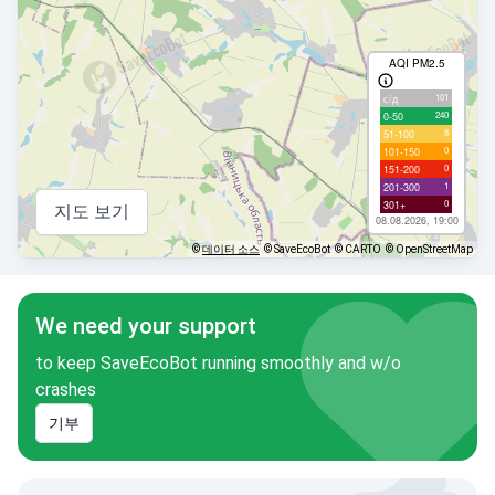
AQI PM2.5
101
с/д
240
0-50
8
51-100
0
101-150
0
151-200
1
201-300
0
301+
지도 보기
08.08.2026, 19:00
©
데이터 소스
© SaveEcoBot
© CARTO
© OpenStreetMap
We need your support
to keep SaveEcoBot running smoothly and w/o
crashes
기부