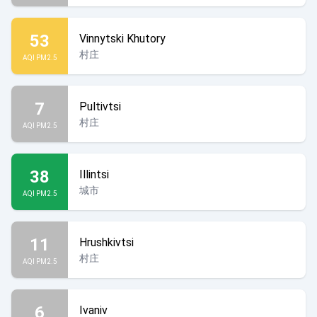
53
Vinnytski Khutory
村庄
AQI PM2.5
7
Pultivtsi
村庄
AQI PM2.5
38
Illintsi
城市
AQI PM2.5
11
Hrushkivtsi
村庄
AQI PM2.5
6
Ivaniv