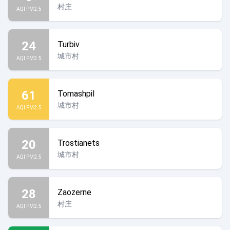
村庄
AQI PM2.5
24
Turbiv
城市村
AQI PM2.5
61
Tomashpil
城市村
AQI PM2.5
20
Trostianets
城市村
AQI PM2.5
28
Zaozerne
村庄
AQI PM2.5