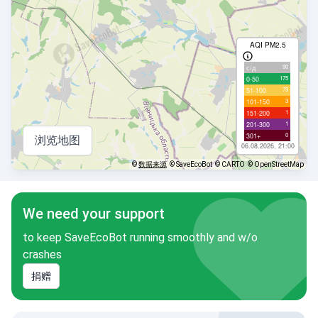
AQI PM2.5
90
с/д
175
0-50
79
51-100
3
101-150
1
151-200
1
201-300
0
301+
浏览地图
06.08.2026, 21:00
©
数据来源
© SaveEcoBot
© CARTO
© OpenStreetMap
We need your support
to keep SaveEcoBot running smoothly and w/o
crashes
捐赠