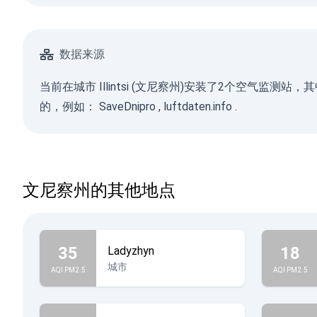
数据来源
当前在城市 Illintsi (文尼察州)安装了2个空气监测
的，例如：
SaveDnipro
,
luftdaten.info
.
文尼察州的其他地点
35
18
Ladyzhyn
城市
AQI PM2.5
AQI PM2.5