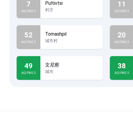
7
11
Pultivtsi
村庄
AQI PM2.5
AQI PM2.5
52
20
Tomashpil
城市村
AQI PM2.5
AQI PM2.5
49
38
文尼察
城市
AQI PM2.5
AQI PM2.5