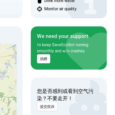
Drink more water
Monitor air quality
We need your support
to keep SaveEcoBot running
smoothly and w/o crashes
捐赠
您是否感到或看到空气污
染？不要走开！
提交投诉