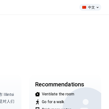
中文
Recommendations
Ventilate the room
llintsi
这是对人们
Go for a walk