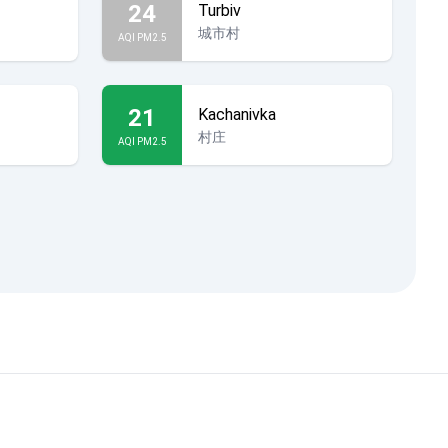
24
Turbiv
城市村
AQI PM2.5
21
Kachanivka
村庄
AQI PM2.5