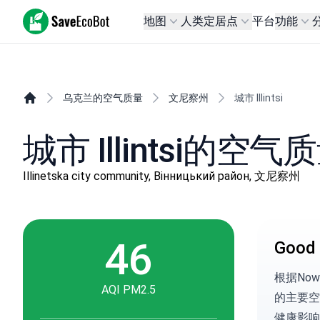
SaveEcoBot
地图
人类定居点
平台
功能
乌克兰的空气质量
文尼察州
城市 Illintsi
城市 Illintsi的空气
Illinetska city community, Вінницький район, 文尼察州
46
Good 
根据
No
AQI PM2.5
的主要空
健康影响