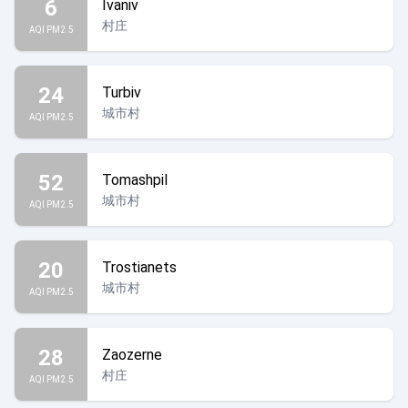
6
Ivaniv
村庄
AQI PM2.5
24
Turbiv
城市村
AQI PM2.5
52
Tomashpil
城市村
AQI PM2.5
20
Trostianets
城市村
AQI PM2.5
28
Zaozerne
村庄
AQI PM2.5