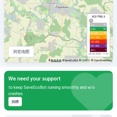
AQI PM2.5
87
с/д
162
0-50
97
51-100
2
101-150
1
151-200
0
201-300
0
301+
浏览地图
06.08.2026, 11:00
©
数据来源
© SaveEcoBot
© CARTO
© OpenStreetMap
We need your support
to keep SaveEcoBot running smoothly and w/o
crashes
捐赠