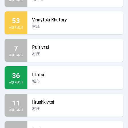
AQI PM2.5
53
Vinnytski Khutory
村庄
AQI PM2.5
7
Pultivtsi
村庄
AQI PM2.5
36
Illintsi
城市
AQI PM2.5
11
Hrushkivtsi
村庄
AQI PM2.5