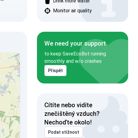
Drink more water
Monitor air quality
We need your support
to keep SaveEcoBot running
smoothly and w/o crashes
Přispět
Cítíte nebo vidíte
znečištěný vzduch?
Nechoďte okolo!
Podat stížnost