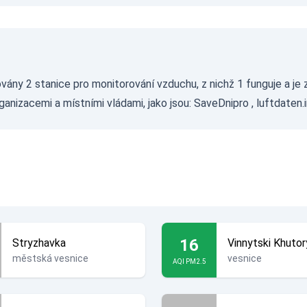
alovány 2 stanice pro monitorování vzduchu, z nichž 1 funguje a 
rganizacemi a místními vládami, jako jsou:
SaveDnipro
,
luftdaten.
16
Stryzhavka
Vinnytski Khutor
městská vesnice
vesnice
AQI PM2.5