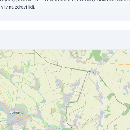
vliv na zdraví lidí.