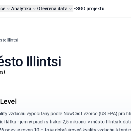
kce
Analytika
Otevřená data
ESG
O projektu
to Illintsi
to Illintsi
ast
Level
ality vzduchu vypočítaný podle
NowCast vzorce (US EPA)
pro hl
ící látku - jemný prach s frakcí 2,5 mikronu, v město Illintsi k dat
6 року je roven 10 – to je dobrá úroveň kvality vzduchu, která 