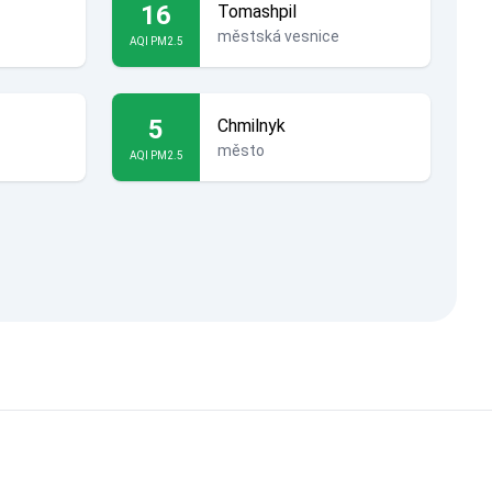
16
Tomashpil
městská vesnice
AQI PM2.5
5
Chmilnyk
město
AQI PM2.5