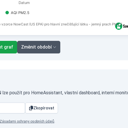
Datum
AQI PM2.5
e vzorce NowCast (US EPA) pro hlavní znečišťující látku - jemný prach PM2,5.
t graf
Změnit období
N lze použít pro HomeAssistant, vlastní dashboard, interní monit
Zkopírovat
Zásadami ochrany osobních údajů
.