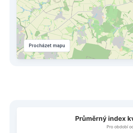
Procházet mapu
Průměrný index kvality vzduchu v město Illintsi
Průměrný index kv
Bar chart with 506 bars.
Pro období od 18. července do 8. srpna 2026
Pro období o
The chart has 1 X axis displaying Datum. Data ranges 