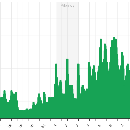
Víkendy
es from 4 to 60.
31.
28.
7.
4.
1.
29.
5.
2.
30.
.
6.
3.