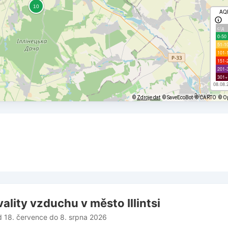
AQ
с/д
0-50
51-1
101-
151-
201-
301+
08.08.
©
Zdroje dat
© SaveEcoBot
© CARTO
© O
ality vzduchu v město Illintsi
d 18. července do 8. srpna 2026
from 2026-07-18 15:00:00 to 2026-08-08 16:00:00.