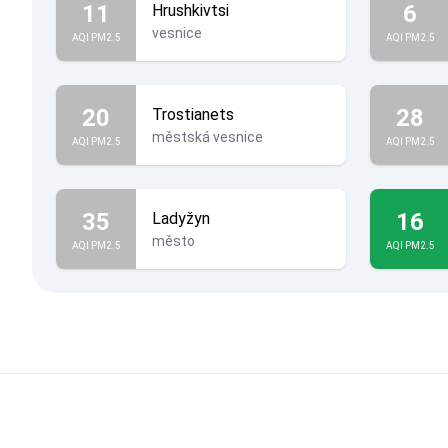
11
6
Hrushkivtsi
vesnice
AQI PM2.5
AQI PM2.5
20
28
Trostianets
městská vesnice
AQI PM2.5
AQI PM2.5
35
16
Ladyžyn
město
AQI PM2.5
AQI PM2.5