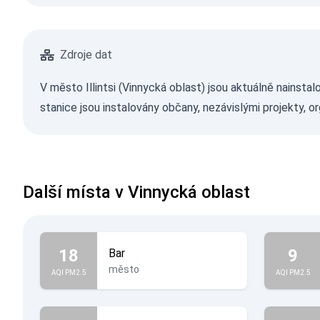
Zdroje dat
V město Illintsi (Vinnycká oblast) jsou aktuálně nainst
stanice jsou instalovány občany, nezávislými projekty, o
Další místa v Vinnycká oblast
18
9
Bar
město
AQI PM2.5
AQI PM2.5