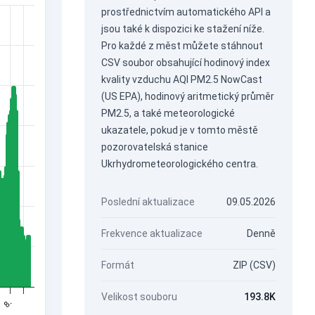
prostřednictvím
automatického API
a
jsou také k dispozici ke stažení níže.
Pro každé z měst můžete stáhnout
CSV soubor obsahující hodinový index
kvality vzduchu AQI PM2.5 NowCast
(US EPA), hodinový aritmetický průměr
PM2.5, a také meteorologické
ukazatele, pokud je v tomto městě
pozorovatelská stanice
Ukrhydrometeorologického centra.
Poslední aktualizace
09.05.2026
Frekvence aktualizace
Denně
Formát
ZIP (CSV)
Velikost souboru
193.8K
8.