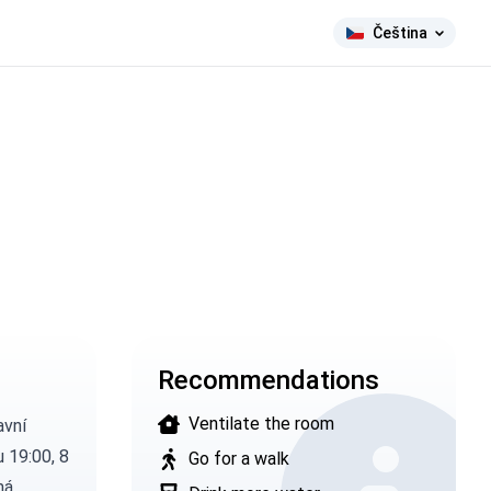
Čeština
Recommendations
Ventilate the room
avní
u 19:00, 8
Go for a walk
má