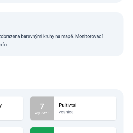
je zobrazena barevnými kruhy na mapě. Monitorovací
info
.
7
y
Pultivtsi
vesnice
AQI PM2.5