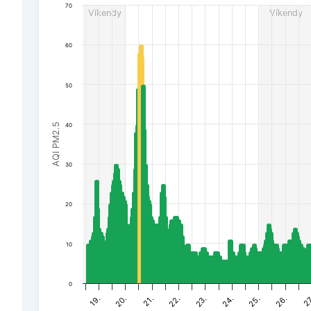
70
Víkendy
Víkendy
The chart has 1 Y axis displaying AQI PM2.5. Data rang
60
50
AQI PM2.5
40
30
20
10
0
25.
22.
19.
26.
23.
20.
27
24.
21.