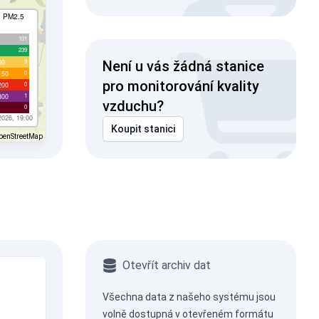
I PM2.5
101
239
9
00
Není u vás žádná stanice
0
150
pro monitorování kvality
0
200
1
300
vzduchu?
0
2026, 19:00
Koupit stanici
penStreetMap
Otevřít archiv dat
Všechna data z našeho systému jsou
volně dostupná v otevřeném formátu