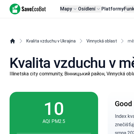
SaveEcoBot
Mapy
Osídlení
Platformy
Fun
Kvalita vzduchu v Ukrajina
Vinnycká oblast
měs
Kvalita vzduchu v měs
Illinetska city community, Вінницький район, Vinnycká obl
10
Good 
Index kv
AQI PM2.5
znečišťuj
srpna 202