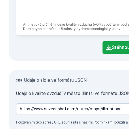
Aritmetický průměr indexu kvality vzduchu (AQI) vypočítaný podl
Data o rychlosti větru: Ukrainský hydrometeorologický ústav.
End of interactive chart.
Stáhnou
Údaje o sídle ve formátu JSON
Údaje o kvalitě ovzduší v město Illintsi ve formátu JSO
Používáním této adresy URL souhlasíte s našimi
Podmínkami použití
a