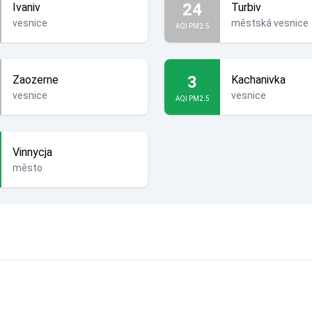
24
Ivaniv
Turbiv
vesnice
městská vesnice
AQI PM2.5
3
Zaozerne
Kachanivka
vesnice
vesnice
AQI PM2.5
Vinnycja
město