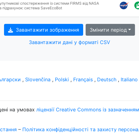
упутникові спостереження із системи FIRMS від NASA
а підрахунок: система SaveEcoBot
Завантажити зображення
Змінити період
Завантажити дані у форматі CSV
ългарски
,
Slovenčina
,
Polski
,
Français
,
Deutsch
,
Italiano
щені на умовах
ліцензії Creative Commons із зазначення
стання
–
Політика конфіденційності та захисту персон