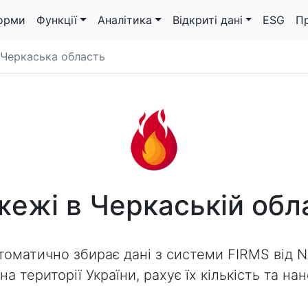
орми
Функції
Аналітика
Відкриті дані
ESG
П
Черкаська область
ежі в Черкаській обл
томатично збирає дані з системи FIRMS від 
а території України, рахує їх кількість та на