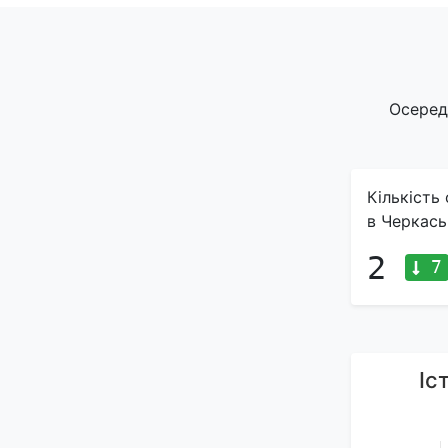
Осеред
Кількість
в Черкась
2
7
Іс