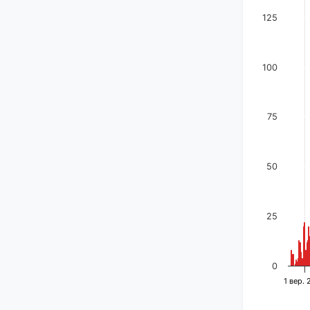
125
100
75
50
25
0
1 вер.