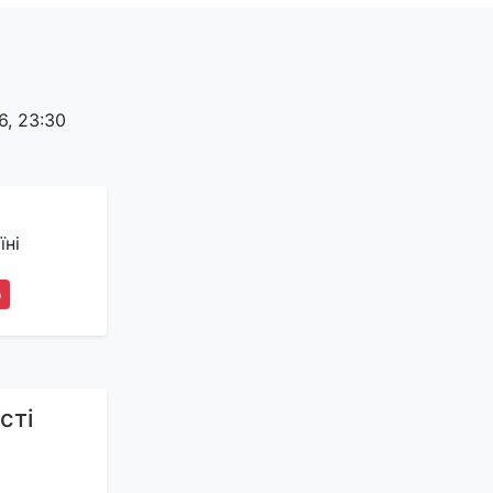
, 23:30
їні
6
сті