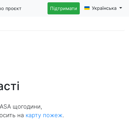
Українська
ро проєкт
Підтримати
асті
NASA щогодини,
носить на
карту пожеж
.