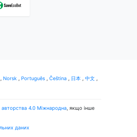
,
Norsk
,
Português
,
Čeština
,
日本
,
中文
,
м авторства 4.0 Міжнародна
, якщо інше
альних даних