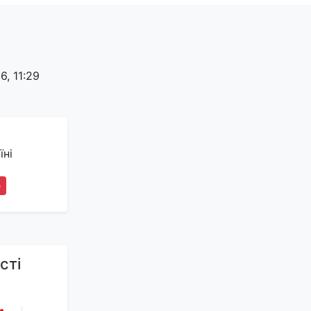
, 11:29
їні
5
сті