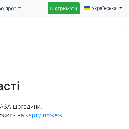
Українська
ро проєкт
Підтримати
асті
NASA щогодини,
носить на
карту пожеж
.