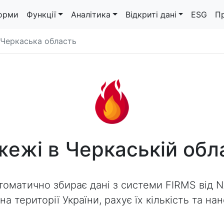
орми
Функції
Аналітика
Відкриті дані
ESG
П
Черкаська область
ежі в Черкаській обл
томатично збирає дані з системи FIRMS від 
а території України, рахує їх кількість та на