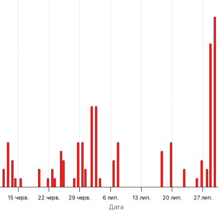
15 черв.
22 черв.
29 черв.
6 лип.
13 лип.
20 лип.
27 лип.
Дата