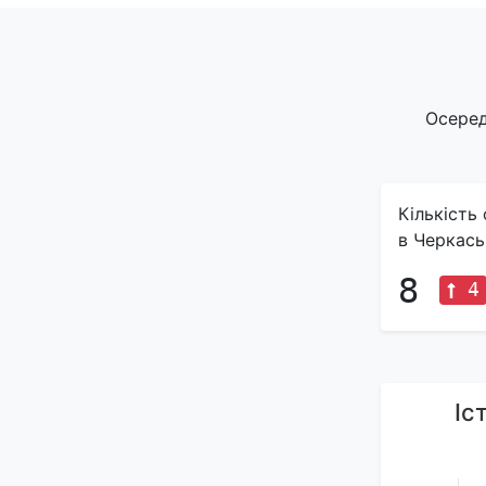
Осеред
Кількість
в Черкась
8
4
Іс