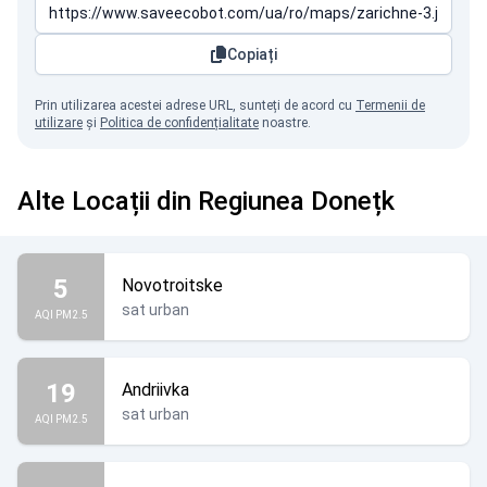
Copiați
Prin utilizarea acestei adrese URL, sunteți de acord cu
Termenii de
utilizare
și
Politica de confidențialitate
noastre.
Alte Locații din Regiunea Donețk
5
Novotroitske
sat urban
AQI PM2.5
19
Andriivka
sat urban
AQI PM2.5