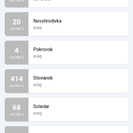
AQI PM2.5
20
Novohrodivka
oraș
AQI PM2.5
4
Pokrovsk
oraș
AQI PM2.5
414
Sloviansk
oraș
AQI PM2.5
68
Soledar
oraș
AQI PM2.5