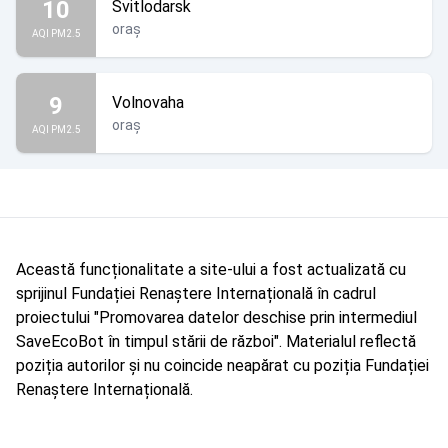
10
Svitlodarsk
oraș
AQI PM2.5
9
Volnovaha
oraș
AQI PM2.5
Această funcționalitate a site-ului a fost actualizată cu
sprijinul Fundației Renaștere Internațională în cadrul
proiectului "Promovarea datelor deschise prin intermediul
SaveEcoBot în timpul stării de război". Materialul reflectă
poziția autorilor și nu coincide neapărat cu poziția Fundației
Renaștere Internațională.