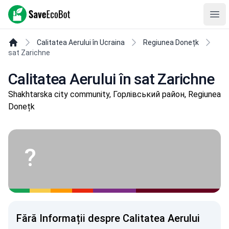
SaveEcoBot
Ope
Calitatea Aerului în Ucraina
Regiunea Donețk
sat Zarichne
Calitatea Aerului în sat Zarichne
Shakhtarska city community, Горлівський район, Regiunea
Donețk
?
Fără Informații despre Calitatea Aerului