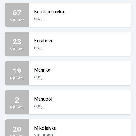
67
Kostiantînivka
oraș
AQI PM2.5
23
Kurahove
oraș
AQI PM2.5
19
Marinka
oraș
AQI PM2.5
2
Mariupol
oraș
AQI PM2.5
20
Mîkolaivka
sat urban