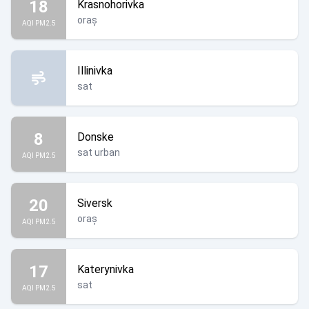
18
Krasnohorivka
oraș
AQI PM2.5
Illinivka
sat
8
Donske
sat urban
AQI PM2.5
20
Siversk
oraș
AQI PM2.5
17
Katerynivka
sat
AQI PM2.5