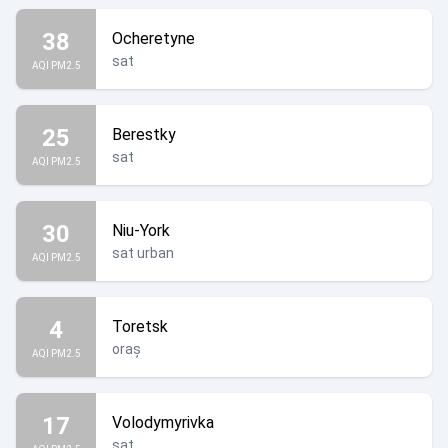
38
Ocheretyne
sat
AQI PM2.5
25
Berestky
sat
AQI PM2.5
30
Niu-York
sat urban
AQI PM2.5
4
Toretsk
oraș
AQI PM2.5
17
Volodymyrivka
sat