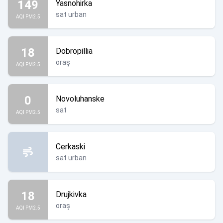
149
Yasnohirka
sat urban
AQI PM2.5
18
Dobropillia
oraș
AQI PM2.5
0
Novoluhanske
sat
AQI PM2.5
Cerkaski
sat urban
18
Drujkivka
oraș
AQI PM2.5