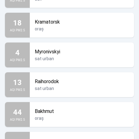
AQI PM2.5
18
Kramatorsk
oraș
AQI PM2.5
4
Myronivskyi
sat urban
AQI PM2.5
13
Raihorodok
sat urban
AQI PM2.5
44
Bakhmut
oraș
AQI PM2.5