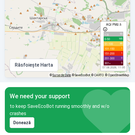
AQI PM2.5
93
с/д
165
0-50
89
51-100
1
101-150
1
151-200
0
201-300
0
301+
Răsfoiește Harta
07.08.2026, 11:00
©
Surse de Date
© SaveEcoBot
© CARTO
© OpenStreetMap
We need your support
to keep SaveEcoBot running smoothly and w/o
crashes
Donează