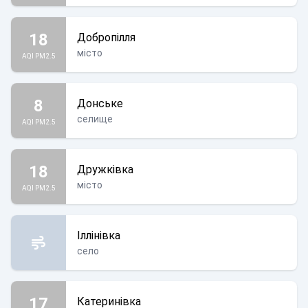
18
Добропілля
місто
AQI PM2.5
8
Донське
селище
AQI PM2.5
18
Дружківка
місто
AQI PM2.5
Іллінівка
село
17
Катеринівка