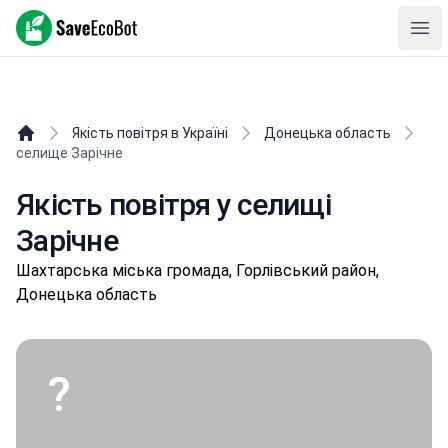
SaveEcoBot
Ope
Якість повітря в Україні
Донецька область
селище Зарічне
Якість повітря у селищі
Зарічне
Шaхтapськa міська громада, Горлівський район,
Донецька область
?