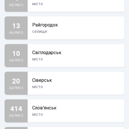
місто
AQI PM2.5
13
Райгородок
селище
AQI PM2.5
10
Світлодарськ
місто
AQI PM2.5
20
Сіверськ
місто
AQI PM2.5
414
Слов'янськ
місто
AQI PM2.5