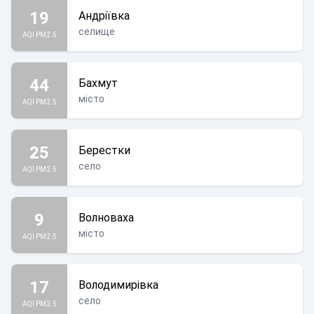
19
Андріївка
селище
AQI PM2.5
44
Бахмут
місто
AQI PM2.5
25
Берестки
село
AQI PM2.5
9
Волноваха
місто
AQI PM2.5
17
Володимирівка
село
AQI PM2.5