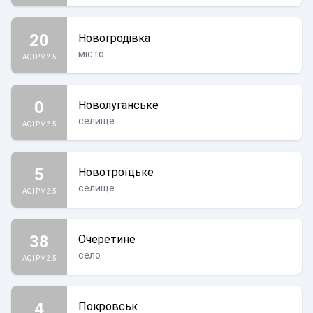
20
Новогродівка
місто
AQI PM2.5
0
Новолуганське
селище
AQI PM2.5
5
Новотроїцьке
селище
AQI PM2.5
38
Очеретине
село
AQI PM2.5
4
Покровськ