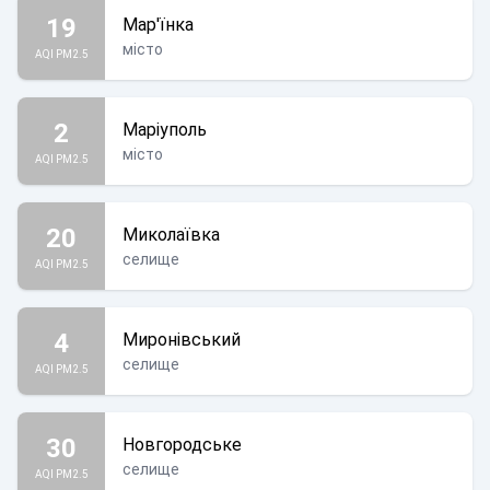
19
Мар'їнка
місто
AQI PM2.5
2
Маріуполь
місто
AQI PM2.5
20
Миколаївка
селище
AQI PM2.5
4
Миронівський
селище
AQI PM2.5
30
Новгородське
селище
AQI PM2.5