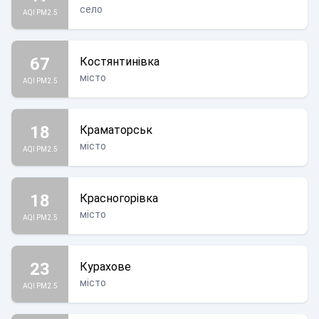
село
AQI PM2.5
67
Костянтинівка
місто
AQI PM2.5
18
Краматорськ
місто
AQI PM2.5
18
Красногорівка
місто
AQI PM2.5
23
Курахове
місто
AQI PM2.5