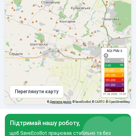
AQI PM2.5
88
с/д
166
0-50
91
51-100
2
101-150
2
151-200
0
201-300
0
301+
Переглянути карту
07.08.2026, 10:00
©
Джерела даних
© SaveEcoBot
© CARTO
© OpenStreetMap
Підтримай нашу роботу,
щоб SaveEcoBot працював стабільно та без