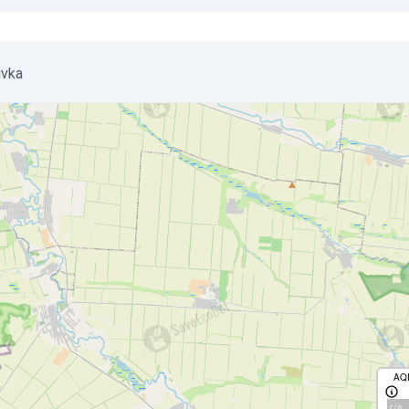
ivka
AQ
с/д