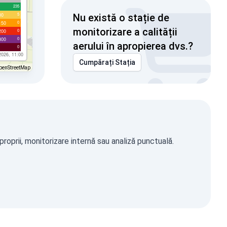
235
5
00
Nu există o stație de
0
150
monitorizare a calității
0
200
0
300
aerului în apropierea dvs.?
0
2026, 11:00
Cumpărați Stația
penStreetMap
roprii, monitorizare internă sau analiză punctuală.