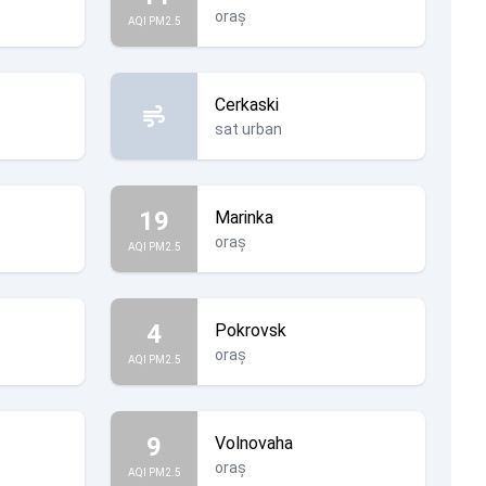
oraș
AQI PM2.5
Cerkaski
sat urban
19
Marinka
oraș
AQI PM2.5
4
Pokrovsk
oraș
AQI PM2.5
9
Volnovaha
oraș
AQI PM2.5