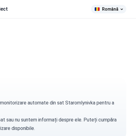
iect
Română
de monitorizare automate din sat Staromlynivka pentru a
t sat sau nu suntem informați despre ele. Puteți
cumpăra
zare disponibile.