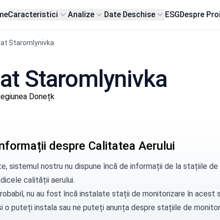
me
Caracteristici
Analize
Date Deschise
ESG
Despre Pro
at Staromlynivka
 sat Staromlynivka
Regiunea Donețk
nformații despre Calitatea Aerului
e, sistemul nostru nu dispune încă de informații de la stațiile 
dicele calității aerului.
robabil, nu au fost încă instalate stații de monitorizare în aces
i o puteți instala sau ne puteți
anunța
despre stațiile de monitori