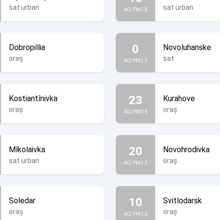
sat urban
sat urban
AQI PM2.5
0
Dobropillia
Novoluhanske
oraș
sat
AQI PM2.5
23
Kostiantînivka
Kurahove
oraș
oraș
AQI PM2.5
20
Mîkolaivka
Novohrodivka
sat urban
oraș
AQI PM2.5
10
Soledar
Svitlodarsk
oraș
oraș
AQI PM2.5