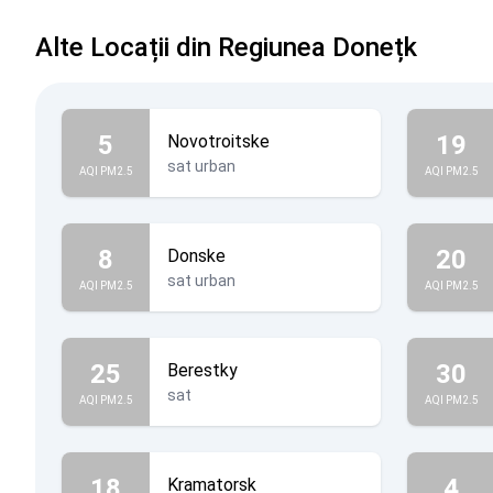
Alte Locații din Regiunea Donețk
5
19
Novotroitske
sat urban
AQI PM2.5
AQI PM2.5
8
20
Donske
sat urban
AQI PM2.5
AQI PM2.5
25
30
Berestky
sat
AQI PM2.5
AQI PM2.5
18
4
Kramatorsk