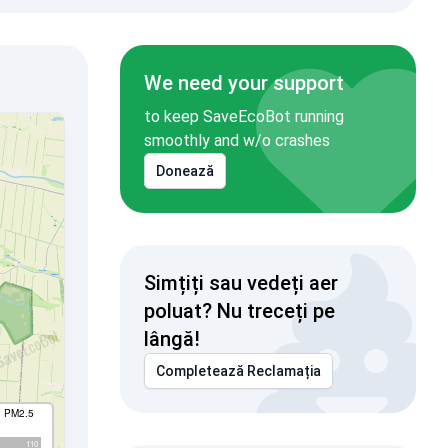
We need your support
to keep SaveEcoBot running
smoothly and w/o crashes
Donează
Simțiți sau vedeți aer
poluat? Nu treceți pe
lângă!
Completează Reclamația
I PM2.5
110