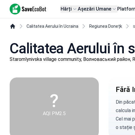
SaveEcoBot
Hărți
Așezări Umane
Platfor
Calitatea Aerului în Ucraina
Regiunea Donețk
s
Calitatea Aerului în
Staromlynivska village community, Волноваський район, 
Fără I
?
Din păcat
calcula in
AQI PM2.5
Cel mai p
o stație
ș