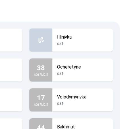
Illinivka
sat
38
Ocheretyne
sat
AQI PM2.5
17
Volodymyrivka
sat
AQI PM2.5
44
Bakhmut