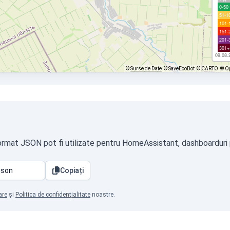
0-50
51-1
101-
151-
201-
301+
09.08.
©
Surse de Date
© SaveEcoBot
© CARTO
© O
format JSON pot fi utilizate pentru HomeAssistant, dashboarduri p
Copiați
are
și
Politica de confidențialitate
noastre.