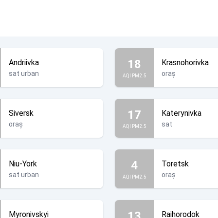
18
Andriivka
Krasnohorivka
sat urban
oraș
AQI PM2.5
17
Siversk
Katerynivka
oraș
sat
AQI PM2.5
4
Niu-York
Toretsk
sat urban
oraș
AQI PM2.5
13
Myronivskyi
Raihorodok