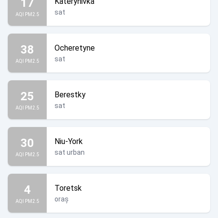
17
Katerynivka
sat
AQI PM2.5
38
Ocheretyne
sat
AQI PM2.5
25
Berestky
sat
AQI PM2.5
30
Niu-York
sat urban
AQI PM2.5
4
Toretsk
oraș
AQI PM2.5