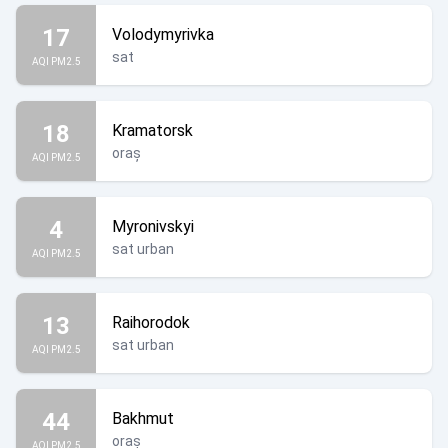
17
Volodymyrivka
sat
AQI PM2.5
18
Kramatorsk
oraș
AQI PM2.5
4
Myronivskyi
sat urban
AQI PM2.5
13
Raihorodok
sat urban
AQI PM2.5
44
Bakhmut
oraș
AQI PM2.5