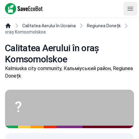
SaveEcoBot
Ope
Calitatea Aerului în Ucraina
Regiunea Donețk
oraș Komsomolskoe
Calitatea Aerului în oraș
Komsomolskoe
Kalmiuska city community, Кальміуський район, Regiunea
Donețk
?