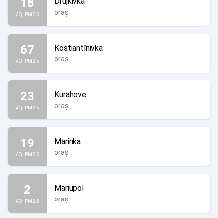
18
Drujkivka
oraș
AQI PM2.5
67
Kostiantînivka
oraș
AQI PM2.5
23
Kurahove
oraș
AQI PM2.5
19
Marinka
oraș
AQI PM2.5
2
Mariupol
oraș
AQI PM2.5