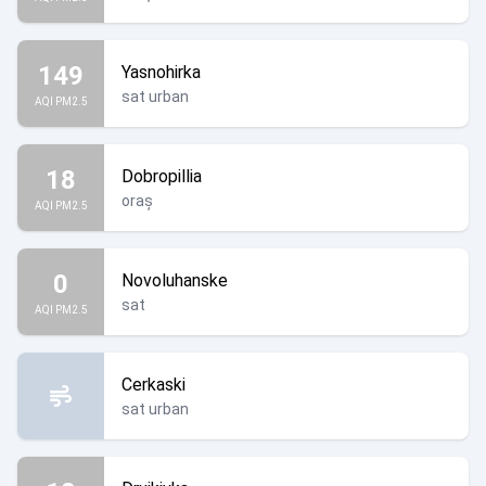
149
Yasnohirka
sat urban
AQI PM2.5
18
Dobropillia
oraș
AQI PM2.5
0
Novoluhanske
sat
AQI PM2.5
Cerkaski
sat urban