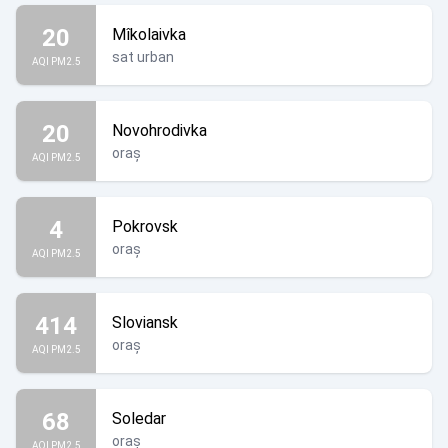
20
Mîkolaivka
sat urban
AQI PM2.5
20
Novohrodivka
oraș
AQI PM2.5
4
Pokrovsk
oraș
AQI PM2.5
414
Sloviansk
oraș
AQI PM2.5
68
Soledar
oraș
AQI PM2.5