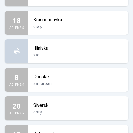
18
Krasnohorivka
oraș
AQI PM2.5
Illinivka
sat
8
Donske
sat urban
AQI PM2.5
20
Siversk
oraș
AQI PM2.5