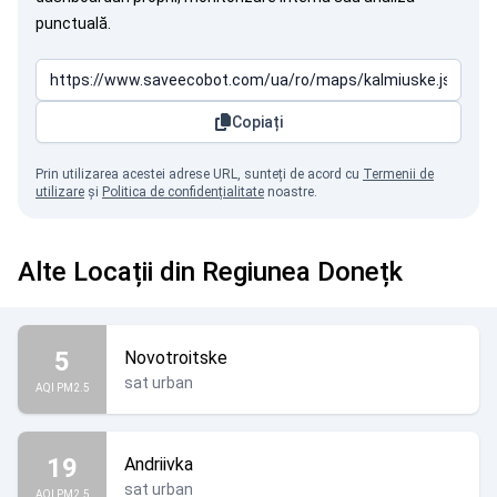
punctuală.
Copiați
Prin utilizarea acestei adrese URL, sunteți de acord cu
Termenii de
utilizare
și
Politica de confidențialitate
noastre.
Alte Locații din Regiunea Donețk
5
Novotroitske
sat urban
AQI PM2.5
19
Andriivka
sat urban
AQI PM2.5