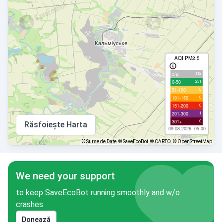
AQI PM2.5
112
с/д
231
0-50
6
51-100
0
101-150
0
151-200
1
201-300
0
301+
Răsfoiește Harta
09.08.2026, 05:00
©
Surse de Date
© SaveEcoBot
© CARTO
© OpenStreetMap
We need your support
to keep SaveEcoBot running smoothly and w/o
crashes
Donează