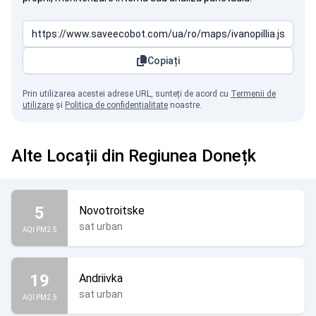
Copiați
Prin utilizarea acestei adrese URL, sunteți de acord cu
Termenii de
utilizare
și
Politica de confidențialitate
noastre.
Alte Locații din Regiunea Donețk
5
Novotroitske
sat urban
AQI PM2.5
19
Andriivka
sat urban
AQI PM2.5