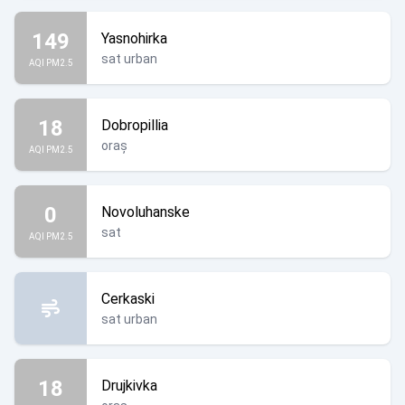
149
Yasnohirka
sat urban
AQI PM2.5
18
Dobropillia
oraș
AQI PM2.5
0
Novoluhanske
sat
AQI PM2.5
Cerkaski
sat urban
18
Drujkivka