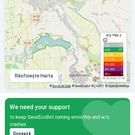
AQI PM2.5
116
с/д
227
0-50
6
51-100
0
101-150
0
151-200
1
201-300
0
301+
Răsfoiește Harta
09.08.2026, 07:00
©
Surse de Date
© SaveEcoBot
© CARTO
© OpenStreetMap
We need your support
to keep SaveEcoBot running smoothly and w/o
crashes
Donează