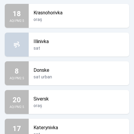
18
Krasnohorivka
oraș
AQI PM2.5
Illinivka
sat
8
Donske
sat urban
AQI PM2.5
20
Siversk
oraș
AQI PM2.5
17
Katerynivka