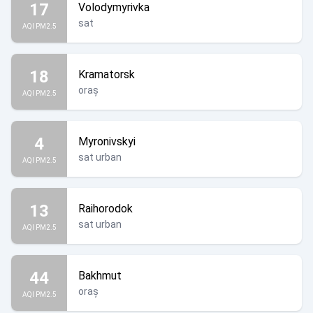
17
Volodymyrivka
sat
AQI PM2.5
18
Kramatorsk
oraș
AQI PM2.5
4
Myronivskyi
sat urban
AQI PM2.5
13
Raihorodok
sat urban
AQI PM2.5
44
Bakhmut
oraș
AQI PM2.5