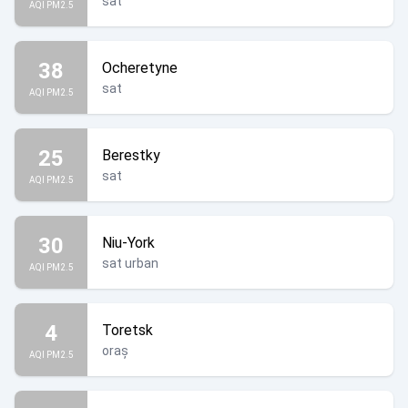
sat
AQI PM2.5
38
Ocheretyne
sat
AQI PM2.5
25
Berestky
sat
AQI PM2.5
30
Niu-York
sat urban
AQI PM2.5
4
Toretsk
oraș
AQI PM2.5