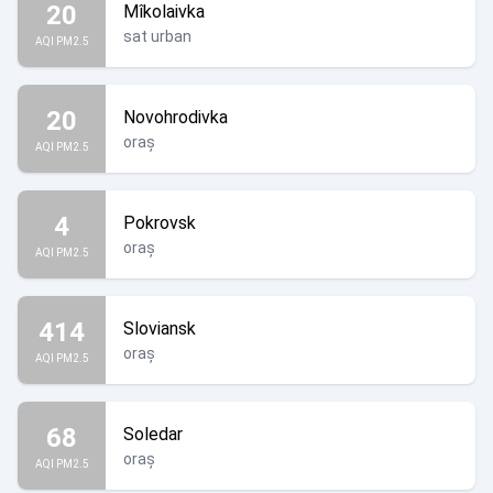
20
Mîkolaivka
sat urban
AQI PM2.5
20
Novohrodivka
oraș
AQI PM2.5
4
Pokrovsk
oraș
AQI PM2.5
414
Sloviansk
oraș
AQI PM2.5
68
Soledar
oraș
AQI PM2.5