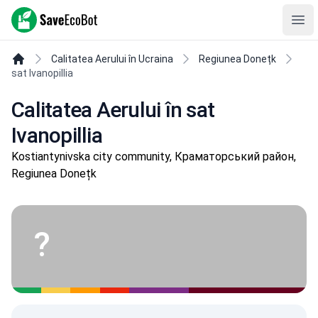
SaveEcoBot
Ope
Calitatea Aerului în Ucraina
Regiunea Donețk
sat Ivanopillia
Calitatea Aerului în sat
Ivanopillia
Kostiantynivska city community, Краматорський район,
Regiunea Donețk
?