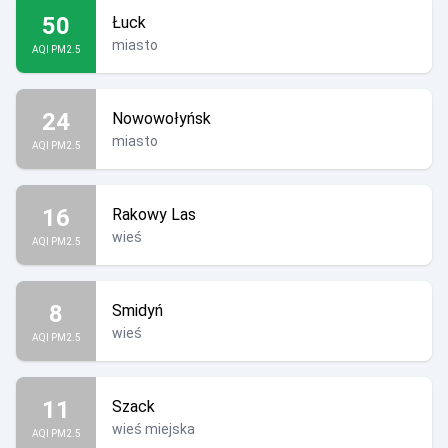
50
Łuck
miasto
AQI PM2.5
24
Nowowołyńsk
miasto
AQI PM2.5
16
Rakowy Las
wieś
AQI PM2.5
8
Smidyń
wieś
AQI PM2.5
11
Szack
wieś miejska
AQI PM2.5