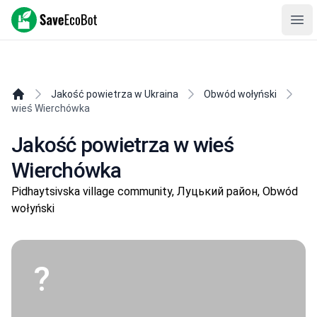
SaveEcoBot
Ope
Jakość powietrza w Ukraina
Obwód wołyński
wieś Wierchówka
Jakość powietrza w wieś
Wierchówka
Pidhaytsivska village community, Луцький район, Obwód
wołyński
?