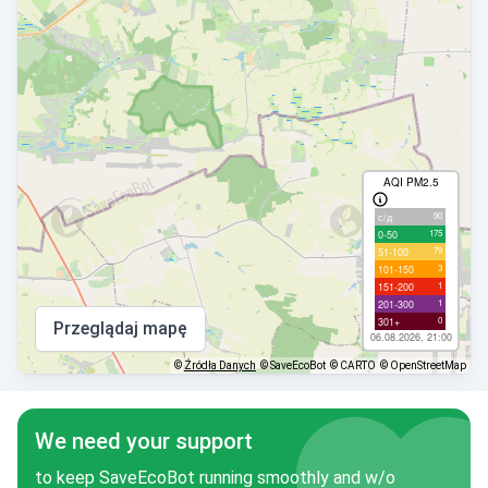
AQI PM2.5
90
с/д
175
0-50
79
51-100
3
101-150
1
151-200
1
201-300
0
301+
Przeglądaj mapę
06.08.2026, 21:00
©
Źródła Danych
© SaveEcoBot
© CARTO
© OpenStreetMap
We need your support
to keep SaveEcoBot running smoothly and w/o