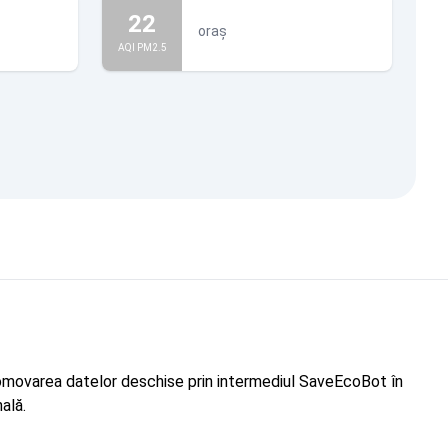
22
oraș
AQI PM2.5
"Promovarea datelor deschise prin intermediul SaveEcoBot în
ală.