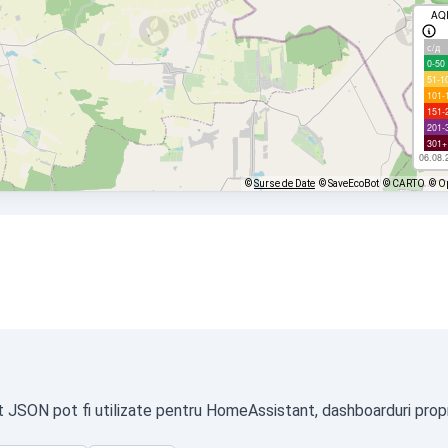
AQ
с/д
0-50
51-1
101-
151-
201-
301+
06.08.
©
Surse de Date
© SaveEcoBot
© CARTO
© O
at JSON pot fi utilizate pentru HomeAssistant, dashboarduri propri