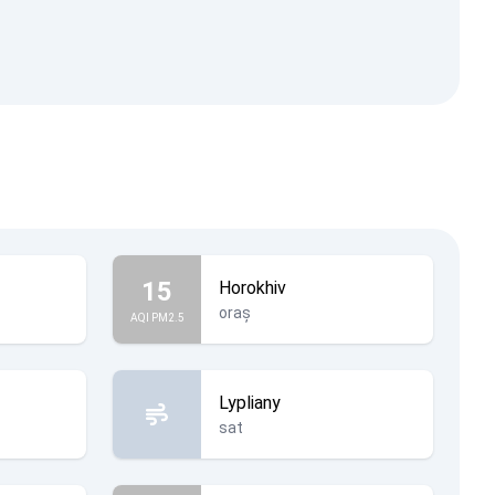
15
Horokhiv
oraș
AQI PM2.5
Lypliany
sat