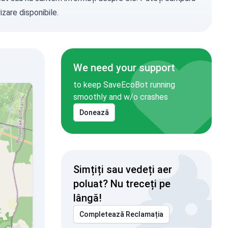
zare disponibile.
We need your support
to keep SaveEcoBot running
smoothly and w/o crashes
Donează
Simțiți sau vedeți aer
poluat? Nu treceți pe
lângă!
Completează Reclamația