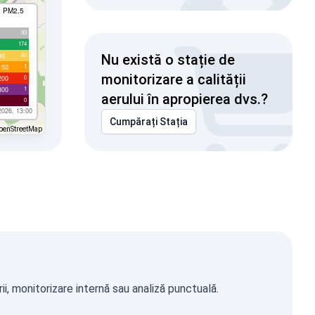
I PM2.5
93
174
80
00
Nu există o stație de
1
150
monitorizare a calității
0
200
1
300
aerului în apropierea dvs.?
0
2026, 13:00
Cumpărați Stația
penStreetMap
i, monitorizare internă sau analiză punctuală.