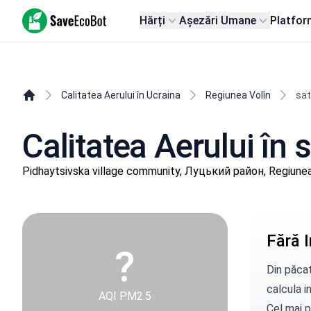
SaveEcoBot
Hărți
Așezări Umane
Platfor
Calitatea Aerului în Ucraina
Regiunea Volîn
sat
Calitatea Aerului în 
Pidhaytsivska village community, Луцький район, Regiunea
Fără I
?
Din păcat
calcula in
AQI PM2.5
Cel mai p