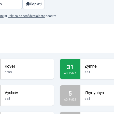
Copiați
are
și
Politica de confidențialitate
noastre.
31
Kovel
Zymne
oraș
sat
AQI PM2.5
5
Vyshniv
Zhydychyn
sat
sat
AQI PM2.5