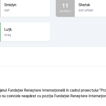
11
Smidyn
Shatsk
sat
sat urban
AQI PM2.5
Luțk
oraș
rijinul Fundației Renaștere Internațională în cadrul proiectului 
r și nu coincide neapărat cu poziția Fundației Renaștere Internațion