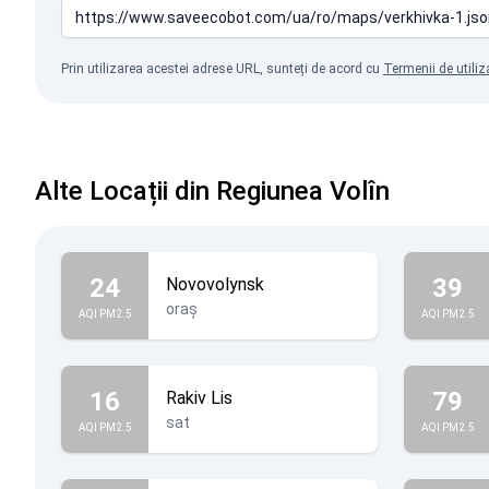
Prin utilizarea acestei adrese URL, sunteți de acord cu
Termenii de utiliz
Alte Locații din Regiunea Volîn
24
39
Novovolynsk
oraș
AQI PM2.5
AQI PM2.5
16
79
Rakiv Lis
sat
AQI PM2.5
AQI PM2.5