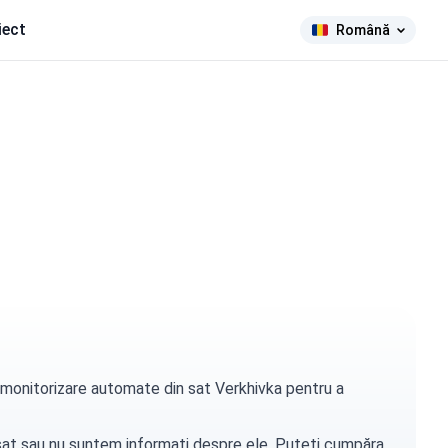
iect
Română
e monitorizare automate din sat Verkhivka pentru a
t sat sau nu suntem informați despre ele. Puteți
cumpăra