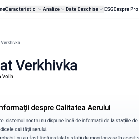
me
Caracteristici
Analize
Date Deschise
ESG
Despre Pro
 Verkhivka
sat Verkhivka
 Volîn
nformații despre Calitatea Aerului
e, sistemul nostru nu dispune încă de informații de la stațiile d
dicele calității aerului.
robabil, nu au fost încă instalate stații de monitorizare în aces