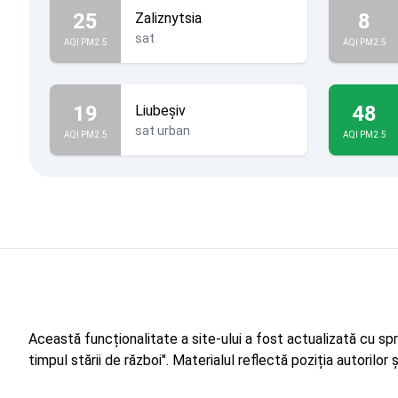
25
8
Zaliznytsia
sat
AQI PM2.5
AQI PM2.5
19
48
Liubeșiv
sat urban
AQI PM2.5
AQI PM2.5
Această funcționalitate a site-ului a fost actualizată cu sp
timpul stării de război". Materialul reflectă poziția autorilo