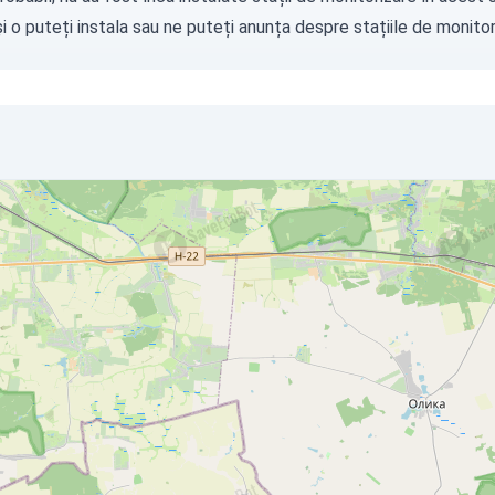
i o puteți instala sau ne puteți
anunța
despre stațiile de monitori