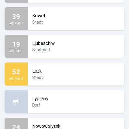
39
Kowel
Stadt
AQI PM2.5
19
Ljubeschiw
Stadtdorf
AQI PM2.5
52
Luzk
Stadt
AQI PM2.5
Lypljany
Dorf
24
Nowowolysnk