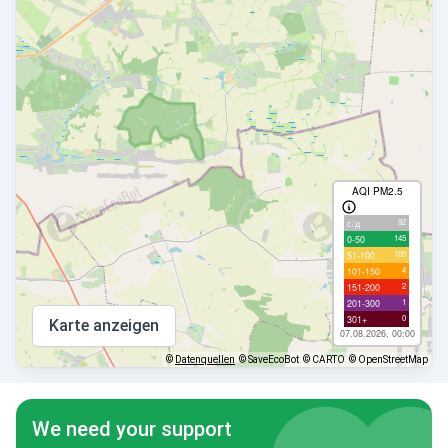
AQI PM2.5
92
с/д
145
0-50
105
51-100
4
101-150
2
151-200
1
201-300
0
301+
Karte anzeigen
07.08.2026, 00:00
©
Datenquellen
© SaveEcoBot
© CARTO
© OpenStreetMap
We need your support