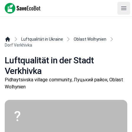
SaveEcoBot
Ope
Luftqualität in Ukraine
Oblast Wolhynien
Dorf Verkhivka
Luftqualität in der Stadt
Verkhivka
Pidhaytsivska village community, Луцький район, Oblast
Wolhynien
?