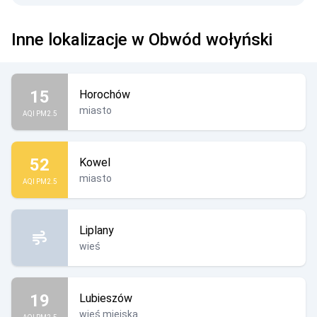
Inne lokalizacje w Obwód wołyński
15
Horochów
miasto
AQI PM2.5
52
Kowel
miasto
AQI PM2.5
Liplany
wieś
19
Lubieszów
wieś miejska