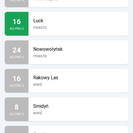
AQI PM2.5
16
Łuck
miasto
AQI PM2.5
24
Nowowołyńsk
miasto
AQI PM2.5
16
Rakowy Las
wieś
AQI PM2.5
8
Smidyń
wieś
AQI PM2.5