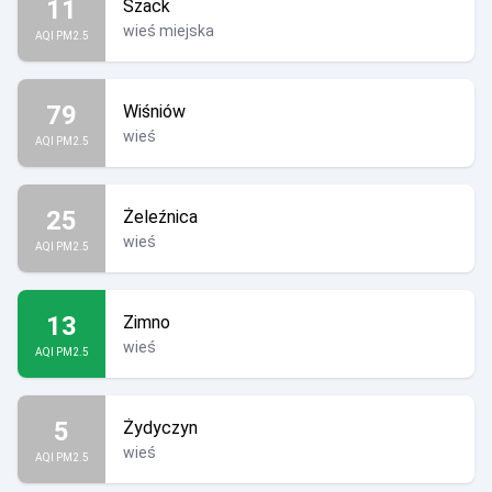
11
Szack
wieś miejska
AQI PM2.5
79
Wiśniów
wieś
AQI PM2.5
25
Żeleźnica
wieś
AQI PM2.5
13
Zimno
wieś
AQI PM2.5
5
Żydyczyn
wieś
AQI PM2.5