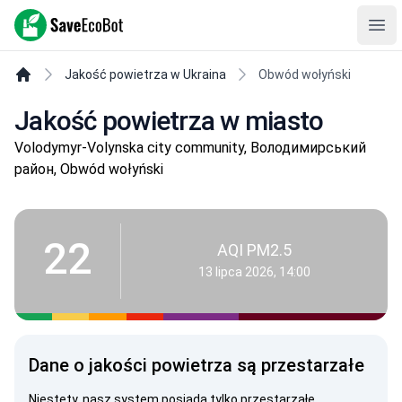
SaveEcoBot
Ope
Jakość powietrza w Ukraina
Obwód wołyński
Jakość powietrza w miasto
Volodymyr-Volynska city community, Володимирський
район, Obwód wołyński
22
AQI PM2.5
13 lipca 2026, 14:00
Dane o jakości powietrza są przestarzałe
Niestety, nasz system posiada tylko przestarzałe