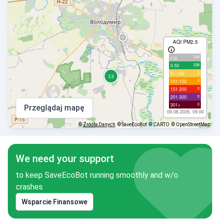
AQI PM2.5
109
с/д
238
0-50
3
51-100
0
101-150
0
151-200
0
201-300
0
301+
Przeglądaj mapę
09.08.2026, 09:00
©
Źródła Danych
© SaveEcoBot
© CARTO
© OpenStreetMap
We need your support
to keep SaveEcoBot running smoothly and w/o
crashes
Wsparcie Finansowe