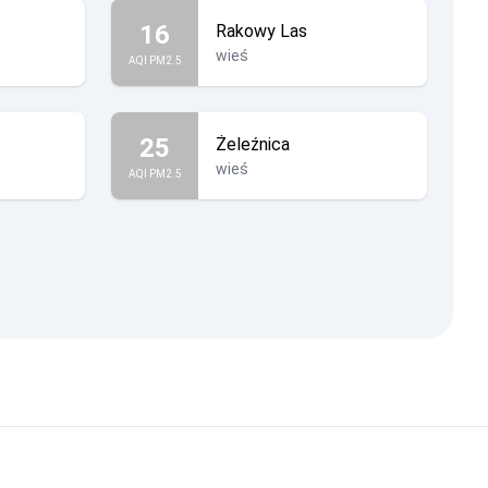
16
Rakowy Las
wieś
AQI PM2.5
25
Żeleźnica
wieś
AQI PM2.5