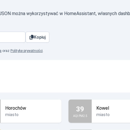
e JSON można wykorzystywać w HomeAssistant, własnych dashb
Kopiuj
a
oraz
Politykę prywatności
.
39
Horochów
Kowel
miasto
miasto
AQI PM2.5