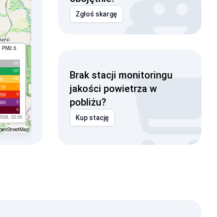
Zgłoś skargę
I PM2.5
103
137
Brak stacji monitoringu
100
00
jakości powietrza w
7
150
0
200
pobliżu?
2
300
0
2026, 02:00
Kup stację
penStreetMap