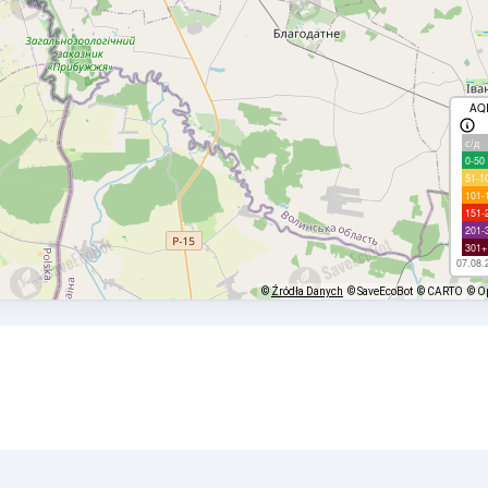
AQ
с/д
0-50
51-1
101-
151-
201-
301+
07.08.
©
Źródła Danych
© SaveEcoBot
© CARTO
© O