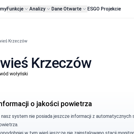
rmy
Funkcje
Analizy
Dane Otwarte
ESG
O Projekcie
wieś Krzeczów
 wieś Krzeczów
wód wołyński
nformacji o jakości powietrza
, nasz system nie posiada jeszcze informacji z automatycznych s
owietrza.
opodobniej w tym wieś jeszcze nie zainstalowano stacji monitor