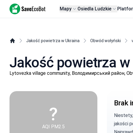
SaveEcoBot
Mapy
Osiedla Ludzkie
Platfo
Jakość powietrza w Ukraina
Obwód wołyński
Jakość powietrza w
Lytovezka village community, Володимирський район, Ob
Brak i
?
Niestety
jakości p
AQI PM2.5
Najprawd