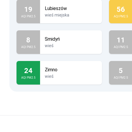
19
56
Lubieszów
wieś miejska
AQI PM2.5
AQI PM2.5
8
11
Smidyń
wieś
AQI PM2.5
AQI PM2.5
24
5
Zimno
wieś
AQI PM2.5
AQI PM2.5