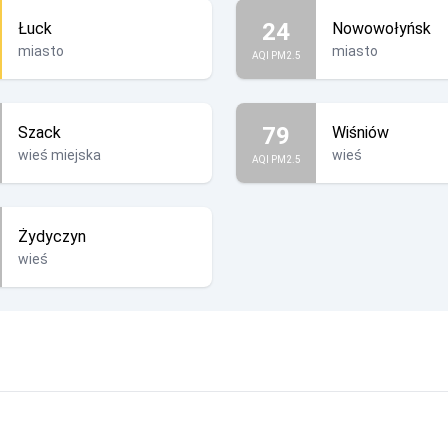
24
Łuck
Nowowołyńsk
miasto
miasto
AQI PM2.5
79
Szack
Wiśniów
wieś miejska
wieś
AQI PM2.5
Żydyczyn
wieś