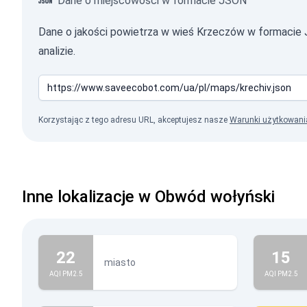
Dane o miejscowości w formacie JSON
Dane o jakości powietrza w wieś Krzeczów w formaci
analizie.
Korzystając z tego adresu URL, akceptujesz nasze
Warunki użytkowani
Inne lokalizacje w Obwód wołyński
22
15
miasto
AQI PM2.5
AQI PM2.5