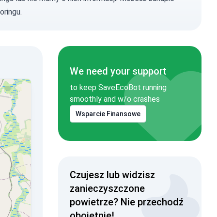
oringu.
We need your support
to keep SaveEcoBot running
smoothly and w/o crashes
Wsparcie Finansowe
Czujesz lub widzisz
zanieczyszczone
powietrze? Nie przechodź
obojętnie!