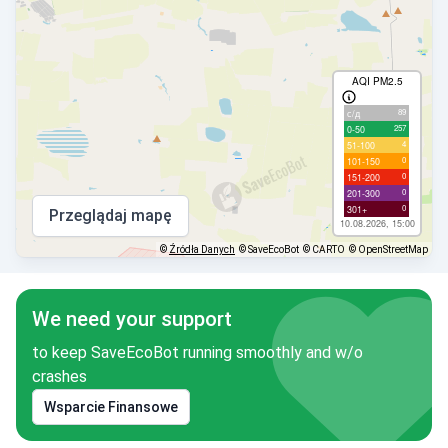
AQI PM2.5
89
с/д
257
0-50
4
51-100
0
101-150
0
151-200
0
201-300
0
301+
Przeglądaj mapę
10.08.2026, 15:00
©
Źródła Danych
© SaveEcoBot
© CARTO
© OpenStreetMap
We need your support
to keep SaveEcoBot running smoothly and w/o
crashes
Wsparcie Finansowe