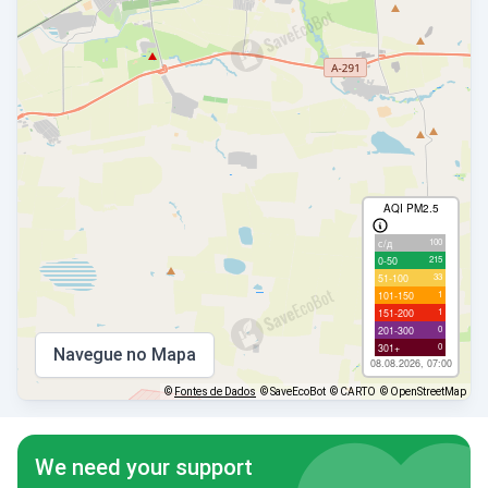
AQI PM2.5
100
с/д
215
0-50
33
51-100
1
101-150
1
151-200
0
201-300
0
301+
Navegue no Mapa
08.08.2026, 07:00
©
Fontes de Dados
© SaveEcoBot
© CARTO
© OpenStreetMap
We need your support