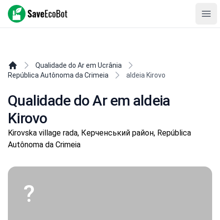
SaveEcoBot
Ope
Qualidade do Ar em Ucrânia
República Autônoma da Crimeia
aldeia Kirovo
Qualidade do Ar em aldeia
Kirovo
Kirovska village rada, Керченський район, República
Autônoma da Crimeia
?