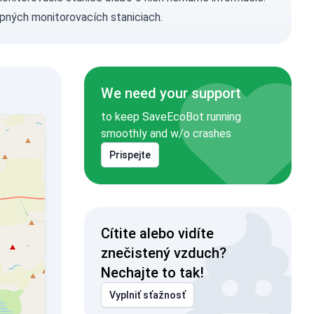
pných monitorovacích staniciach.
We need your support
to keep SaveEcoBot running
smoothly and w/o crashes
Prispejte
Cítite alebo vidíte
znečistený vzduch?
Nechajte to tak!
Vyplniť sťažnosť