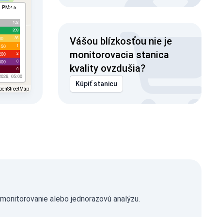
I PM2.5
102
209
36
00
Vášou blízkosťou nie je
1
150
monitorovacia stanica
2
200
0
300
kvality ovzdušia?
0
2026, 05:00
Kúpiť stanicu
penStreetMap
monitorovanie alebo jednorazovú analýzu.