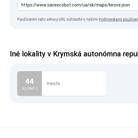
Používaním tejto adresy URL súhlasíte s našimi
Podmienkami používan
Iné lokality v Krymská autonómna repu
44
mesto
AQI PM2.5