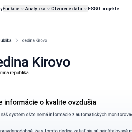
my
Funkcie
Analytika
Otvorené dáta
ESG
O projekte
ublika
dedina Kirovo
edina Kirovo
ómna republika
e informácie o kvalite ovzdušia
, náš systém ešte nemá informácie z automatických monitorovací
 pravdepodobné, že v tomto dedina zatiaľ nie sú nainštalované 