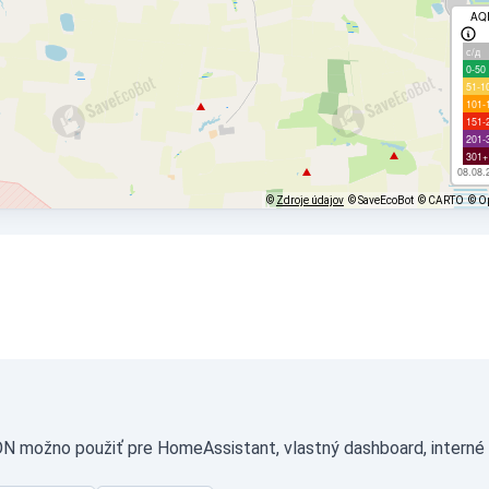
AQ
с/д
0-50
51-1
101-
151-
201-
301+
08.08.
©
Zdroje údajov
© SaveEcoBot
© CARTO
© O
ON možno použiť pre HomeAssistant, vlastný dashboard, interné 