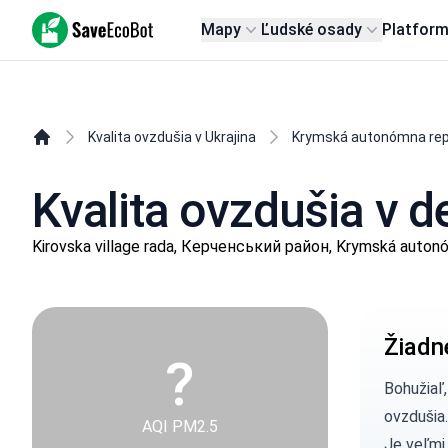
SaveEcoBot
Mapy
Ľudské osady
Platfor
Kvalita ovzdušia v Ukrajina
Krymská autonómna rep
Kvalita ovzdušia v d
Kirovska village rada, Керченський район, Krymská auton
Žiadn
?
Bohužiaľ
ovzdušia.
AQI PM2.5
Je veľmi