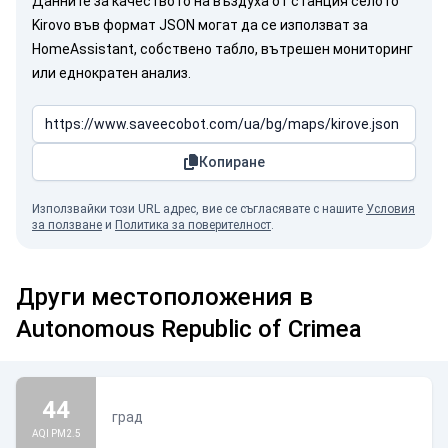
Данните за качеството на въздуха от станция селото
Kirovo във формат JSON могат да се използват за
HomeAssistant, собствено табло, вътрешен мониторинг
или еднократен анализ.
Копиране
Използвайки този URL адрес, вие се съгласявате с нашите
Условия
за ползване
и
Политика за поверителност
.
Други местоположения в
Autonomous Republic of Crimea
44
град
AQI PM2.5