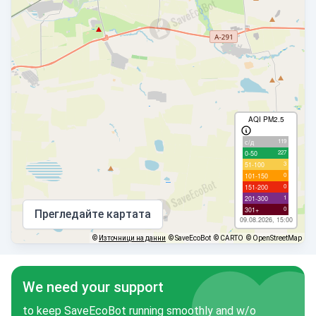
AQI PM2.5
119
с/д
227
0-50
3
51-100
0
101-150
0
151-200
1
201-300
0
301+
Прегледайте картата
09.08.2026, 15:00
©
Източници на данни
© SaveEcoBot
© CARTO
© OpenStreetMap
We need your support
to keep SaveEcoBot running smoothly and w/o