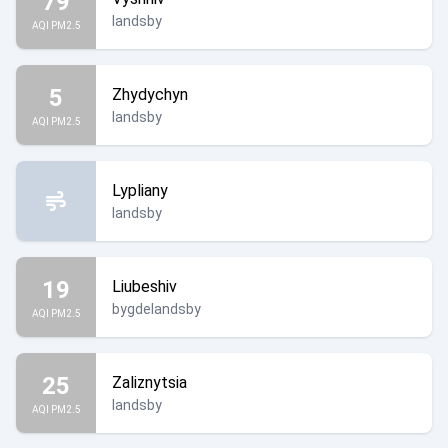
79
landsby
AQI PM2.5
5
Zhydychyn
landsby
AQI PM2.5
Lypliany
landsby
19
Liubeshiv
bygdelandsby
AQI PM2.5
25
Zaliznytsia
landsby
AQI PM2.5