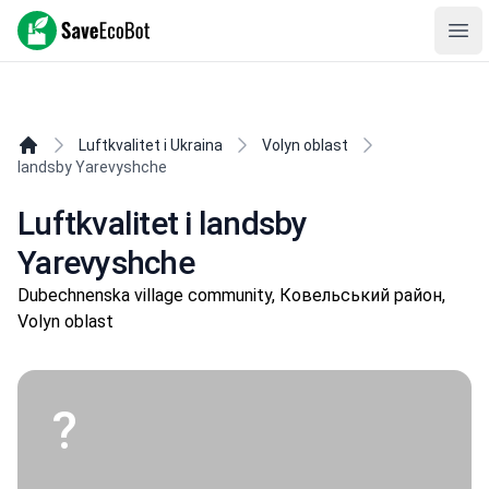
SaveEcoBot
Ope
Luftkvalitet i Ukraina
Volyn oblast
landsby Yarevyshche
Luftkvalitet i landsby
Yarevyshche
Dubechnenska village community, Ковельський район,
Volyn oblast
?