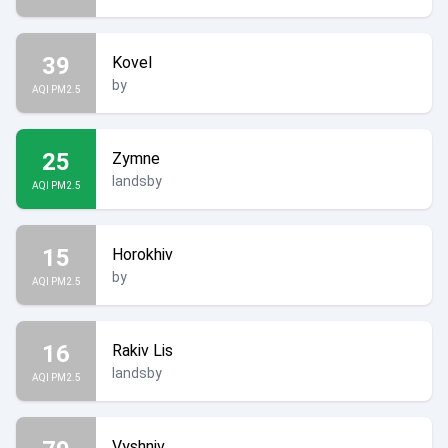
39
Kovel
by
AQI PM2.5
25
Zymne
landsby
AQI PM2.5
15
Horokhiv
by
AQI PM2.5
16
Rakiv Lis
landsby
AQI PM2.5
Vyshniv