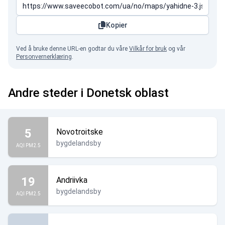
Kopier
Ved å bruke denne URL-en godtar du våre
Vilkår for bruk
og vår
Personvernerklæring
.
Andre steder i Donetsk oblast
5
Novotroitske
bygdelandsby
AQI PM2.5
19
Andriivka
bygdelandsby
AQI PM2.5