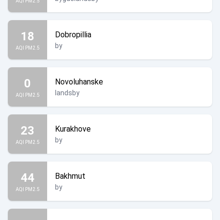
AQI PM2.5
18
Dobropillia
by
AQI PM2.5
0
Novoluhanske
landsby
AQI PM2.5
23
Kurakhove
by
AQI PM2.5
44
Bakhmut
by
AQI PM2.5