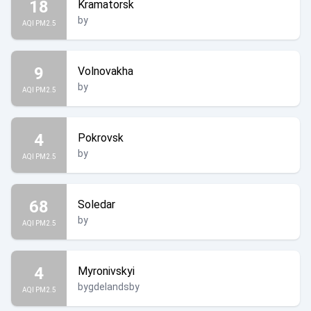
18
Kramatorsk
by
AQI PM2.5
9
Volnovakha
by
AQI PM2.5
4
Pokrovsk
by
AQI PM2.5
68
Soledar
by
AQI PM2.5
4
Myronivskyi
bygdelandsby
AQI PM2.5