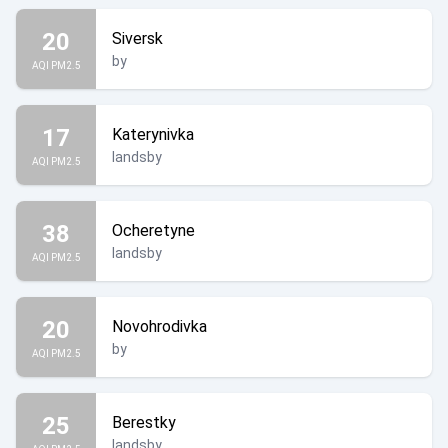
20
Siversk
by
AQI PM2.5
17
Katerynivka
landsby
AQI PM2.5
38
Ocheretyne
landsby
AQI PM2.5
20
Novohrodivka
by
AQI PM2.5
25
Berestky
landsby