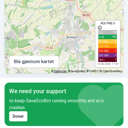
AQI PM2.5
90
с/д
256
0-50
5
51-100
0
101-150
0
151-200
0
201-300
0
301+
Bla gjennom kartet
10.08.2026, 17:00
©
Datakilder
© SaveEcoBot
© CARTO
© OpenStreetMap
We need your support
to keep SaveEcoBot running smoothly and w/o
crashes
Doner