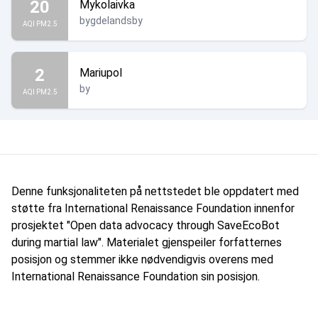
20
Mykolaivka
bygdelandsby
AQI PM2.5
2
Mariupol
by
AQI PM2.5
Denne funksjonaliteten på nettstedet ble oppdatert med
støtte fra International Renaissance Foundation innenfor
prosjektet "Open data advocacy through SaveEcoBot
during martial law". Materialet gjenspeiler forfatternes
posisjon og stemmer ikke nødvendigvis overens med
International Renaissance Foundation sin posisjon.