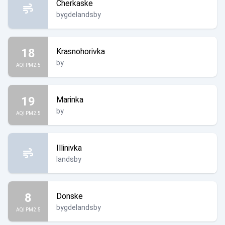
Cherkaske
bygdelandsby
18
Krasnohorivka
by
AQI PM2.5
19
Marinka
by
AQI PM2.5
Illinivka
landsby
8
Donske
bygdelandsby
AQI PM2.5