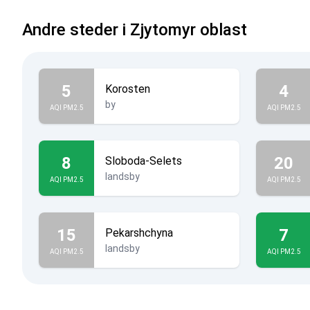
Andre steder i Zjytomyr oblast
5
4
Korosten
by
AQI PM2.5
AQI PM2.5
8
20
Sloboda-Selets
landsby
AQI PM2.5
AQI PM2.5
15
7
Pekarshchyna
landsby
AQI PM2.5
AQI PM2.5