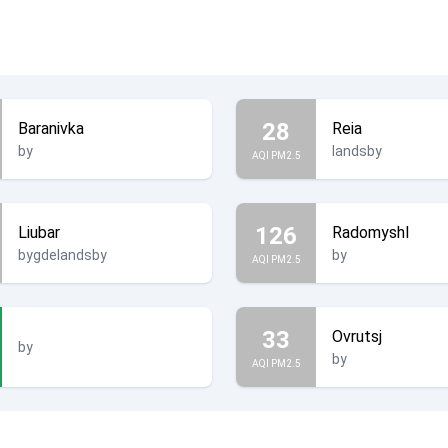
28
Baranivka
Reia
by
landsby
AQI PM2.5
126
Liubar
Radomyshl
bygdelandsby
by
AQI PM2.5
33
Ovrutsj
by
by
AQI PM2.5