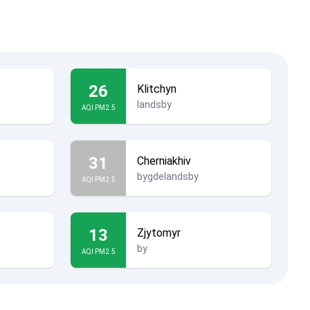
26
Klitchyn
landsby
AQI PM2.5
31
Cherniakhiv
bygdelandsby
AQI PM2.5
13
Zjytomyr
by
AQI PM2.5