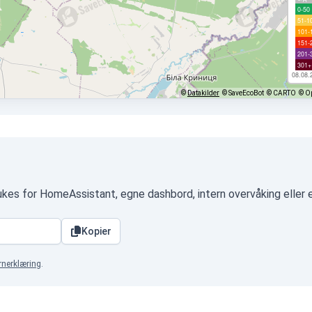
0-50
51-1
101-
151-
201-
301+
08.08.
©
Datakilder
© SaveEcoBot
© CARTO
© O
rukes for HomeAssistant, egne dashbord, intern overvåking eller
Kopier
rnerklæring
.