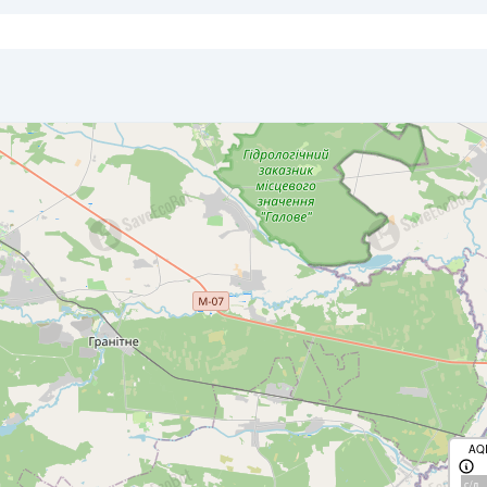
AQ
с/д