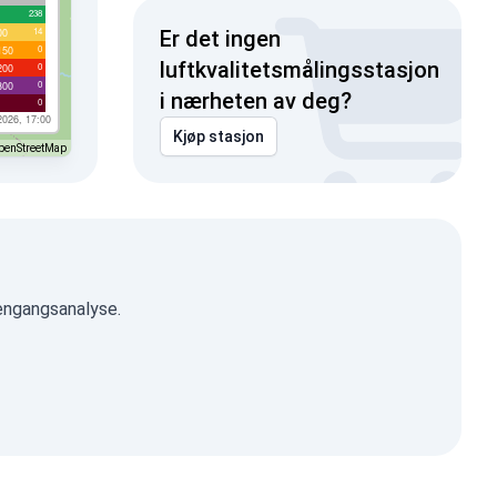
238
14
00
Er det ingen
0
150
luftkvalitetsmålingsstasjon
0
200
0
300
i nærheten av deg?
0
2026, 17:00
Kjøp stasjon
penStreetMap
 engangsanalyse.