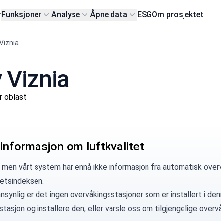
r
Funksjoner
Analyse
Åpne data
ESG
Om prosjektet
Viznia
y Viznia
r oblast
 informasjon om luftkvalitet
 men vårt system har ennå ikke informasjon fra automatisk overv
tetsindeksen.
synlig er det ingen overvåkingsstasjoner som er installert i denn
 stasjon
og installere den, eller
varsle oss
om tilgjengelige overvå