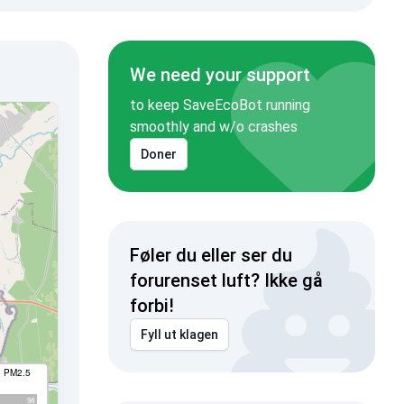
We need your support
to keep SaveEcoBot running
smoothly and w/o crashes
Doner
Føler du eller ser du
forurenset luft? Ikke gå
forbi!
Fyll ut klagen
I PM2.5
98