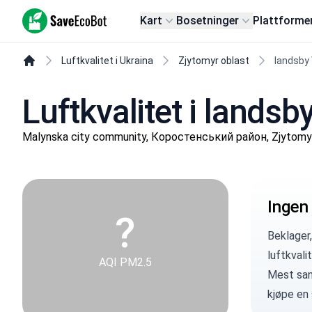
SaveEcoBot
Kart
Bosetninger
Plattforme
Luftkvalitet i Ukraina
Zjytomyr oblast
landsby 
Luftkvalitet i landsb
Malynska city community, Коростенський район, Zjytomy
Ingen
?
Beklager,
luftkvali
AQI PM2.5
Mest sann
kjøpe en