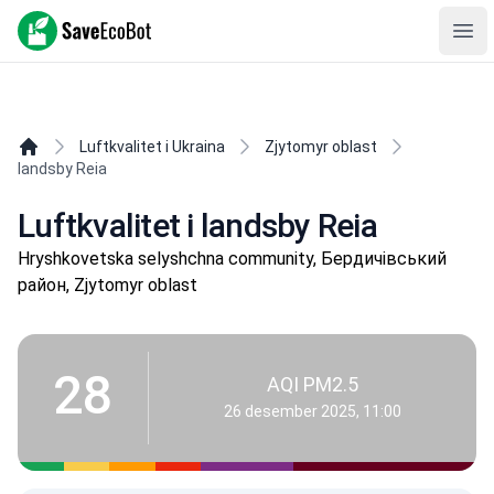
SaveEcoBot
Ope
Luftkvalitet i Ukraina
Zjytomyr oblast
landsby Reia
Luftkvalitet i landsby Reia
Hryshkovetska selyshchna community, Бердичівський
район, Zjytomyr oblast
28
AQI PM2.5
26 desember 2025, 11:00