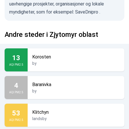
uavhengige prosjekter, organisasjoner og lokale
myndigheter, som for eksempel:
SaveDnipro
.
Andre steder i Zjytomyr oblast
13
Korosten
by
AQI PM2.5
4
Baranivka
by
AQI PM2.5
53
Klitchyn
landsby
AQI PM2.5