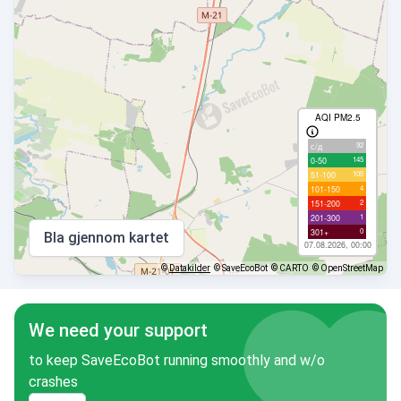
AQI PM2.5
92
с/д
145
0-50
105
51-100
4
101-150
2
151-200
1
201-300
0
301+
Bla gjennom kartet
07.08.2026, 00:00
©
Datakilder
© SaveEcoBot
© CARTO
© OpenStreetMap
We need your support
to keep SaveEcoBot running smoothly and w/o
crashes