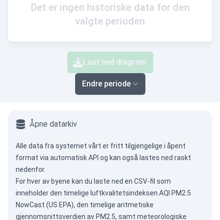
Det er ingen historiske data for den
valgte perioden
Last ned diagram
Endre periode
Åpne datarkiv
Alle data fra systemet vårt er fritt tilgjengelige i åpent
format via
automatisk API
og kan også lastes ned raskt
nedenfor.
For hver av byene kan du laste ned en CSV-fil som
inneholder den timelige luftkvalitetsindeksen AQI PM2.5
NowCast (US EPA), den timelige aritmetiske
gjennomsnittsverdien av PM2.5, samt meteorologiske