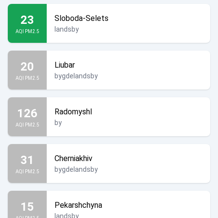
23
Sloboda-Selets
landsby
AQI PM2.5
20
Liubar
bygdelandsby
AQI PM2.5
126
Radomyshl
by
AQI PM2.5
31
Cherniakhiv
bygdelandsby
AQI PM2.5
15
Pekarshchyna
landsby