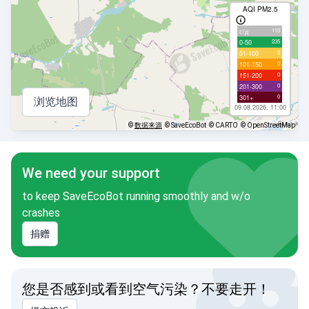
AQI PM2.5
110
с/д
235
0-50
5
51-100
0
101-150
0
151-200
0
201-300
0
301+
浏览地图
09.08.2026, 11:00
©
数据来源
© SaveEcoBot
© CARTO
© OpenStreetMap
We need your support
to keep SaveEcoBot running smoothly and w/o
crashes
捐赠
您是否感到或看到空气污染？不要走开！