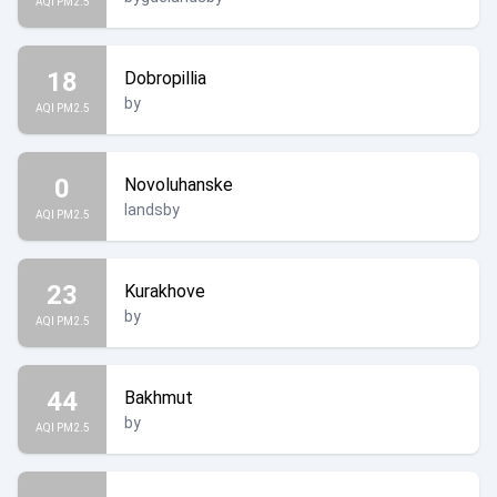
AQI PM2.5
18
Dobropillia
by
AQI PM2.5
0
Novoluhanske
landsby
AQI PM2.5
23
Kurakhove
by
AQI PM2.5
44
Bakhmut
by
AQI PM2.5