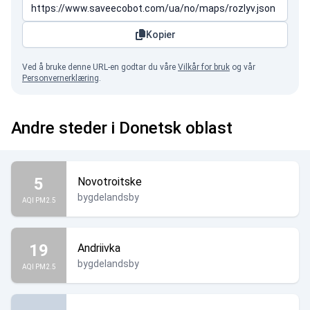
Kopier
Ved å bruke denne URL-en godtar du våre
Vilkår for bruk
og vår
Personvernerklæring
.
Andre steder i Donetsk oblast
5
Novotroitske
bygdelandsby
AQI PM2.5
19
Andriivka
bygdelandsby
AQI PM2.5