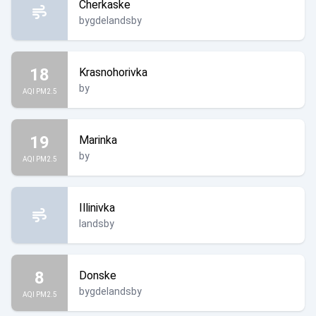
Cherkaske
bygdelandsby
18
Krasnohorivka
by
AQI PM2.5
19
Marinka
by
AQI PM2.5
Illinivka
landsby
8
Donske
bygdelandsby
AQI PM2.5