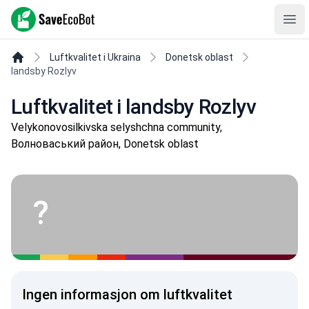
SaveEcoBot
Ope
Luftkvalitet i Ukraina
Donetsk oblast
landsby Rozlyv
Luftkvalitet i landsby Rozlyv
Velykonovosilkivska selyshchna community,
Волноваський район, Donetsk oblast
?
Ingen informasjon om luftkvalitet