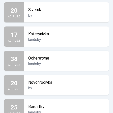
20
Siversk
by
AQI PM2.5
17
Katerynivka
landsby
AQI PM2.5
38
Ocheretyne
landsby
AQI PM2.5
20
Novohrodivka
by
AQI PM2.5
25
Berestky
landsby