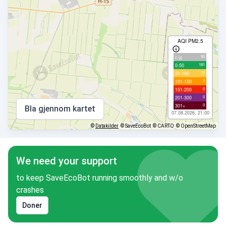
AQI PM2.5
95
с/д
181
0-50
73
51-100
1
101-150
0
151-200
0
201-300
0
301+
Bla gjennom kartet
07.08.2026, 21:00
©
Datakilder
© SaveEcoBot
© CARTO
© OpenStreetMap
We need your support
to keep SaveEcoBot running smoothly and w/o
crashes
Doner