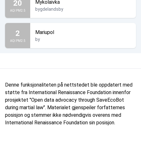
20
Mykolaivka
bygdelandsby
AQI PM2.5
2
Mariupol
by
AQI PM2.5
Denne funksjonaliteten på nettstedet ble oppdatert med
støtte fra International Renaissance Foundation innenfor
prosjektet "Open data advocacy through SaveEcoBot
during martial law". Materialet gjenspeiler forfatternes
posisjon og stemmer ikke nødvendigvis overens med
International Renaissance Foundation sin posisjon.