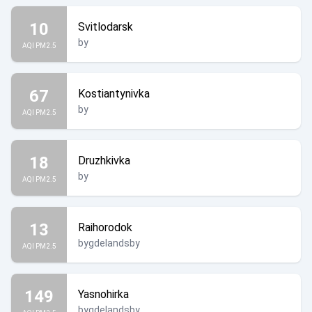
10
Svitlodarsk
by
AQI PM2.5
67
Kostiantynivka
by
AQI PM2.5
18
Druzhkivka
by
AQI PM2.5
13
Raihorodok
bygdelandsby
AQI PM2.5
149
Yasnohirka
bygdelandsby