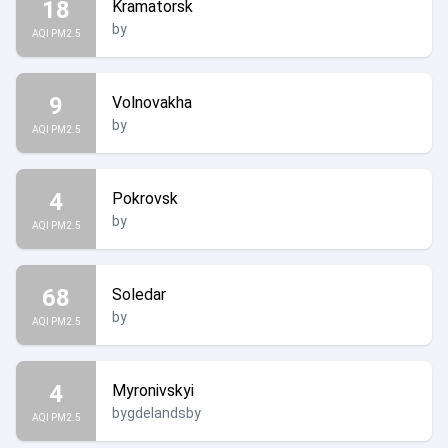
18
Kramatorsk
by
AQI PM2.5
9
Volnovakha
by
AQI PM2.5
4
Pokrovsk
by
AQI PM2.5
68
Soledar
by
AQI PM2.5
4
Myronivskyi
bygdelandsby
AQI PM2.5