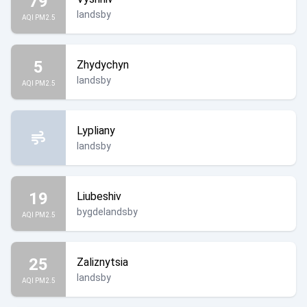
79
landsby
AQI PM2.5
5
Zhydychyn
landsby
AQI PM2.5
Lypliany
landsby
19
Liubeshiv
bygdelandsby
AQI PM2.5
25
Zaliznytsia
landsby
AQI PM2.5