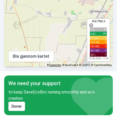
AQI PM2.5
90
с/д
256
0-50
5
51-100
0
101-150
0
151-200
0
201-300
0
301+
Bla gjennom kartet
10.08.2026, 17:00
©
Datakilder
© SaveEcoBot
© CARTO
© OpenStreetMap
We need your support
to keep SaveEcoBot running smoothly and w/o
crashes
Doner