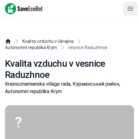
SaveEcoBot
Ope
Kvalita vzduchu v Ukrajina
Autonomní republika Krym
vesnice Raduzhnoe
Kvalita vzduchu v vesnice
Raduzhnoe
Krasnoznamianska village rada, Курманський район,
Autonomní republika Krym
?