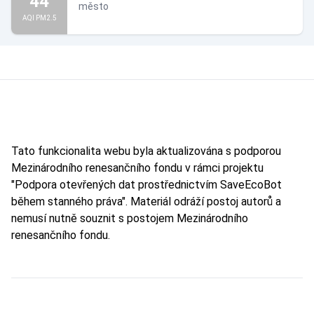
44
město
AQI PM2.5
Tato funkcionalita webu byla aktualizována s podporou
Mezinárodního renesančního fondu v rámci projektu
"Podpora otevřených dat prostřednictvím SaveEcoBot
během stanného práva". Materiál odráží postoj autorů a
nemusí nutně souznit s postojem Mezinárodního
renesančního fondu.