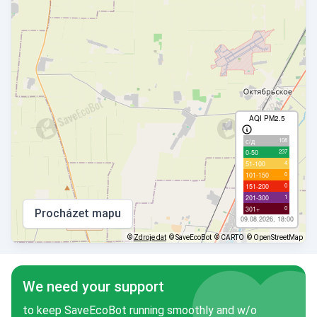
AQI PM2.5
108
с/д
237
0-50
4
51-100
0
101-150
0
151-200
1
201-300
0
301+
Procházet mapu
09.08.2026, 18:00
©
Zdroje dat
© SaveEcoBot
© CARTO
© OpenStreetMap
We need your support
to keep SaveEcoBot running smoothly and w/o