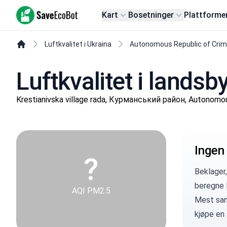
SaveEcoBot
Kart
Bosetninger
Plattforme
Luftkvalitet i Ukraina
Autonomous Republic of Cri
Luftkvalitet i lands
Krestianivska village rada, Курманський район, Autonomo
Ingen
?
Beklager,
beregne 
AQI PM2.5
Mest sann
kjøpe en