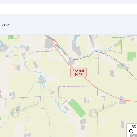
evnia
AQ
с/д