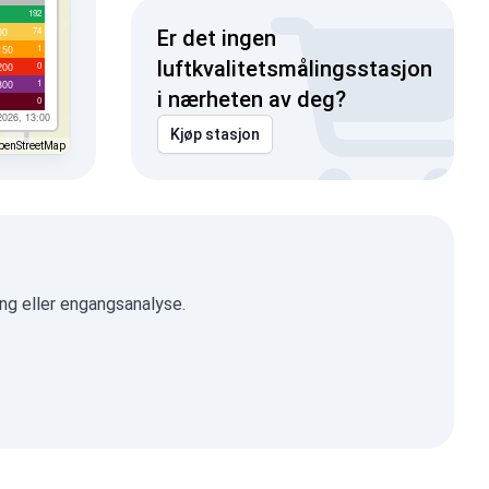
192
74
00
Er det ingen
1
150
luftkvalitetsmålingsstasjon
0
200
1
300
i nærheten av deg?
0
2026, 13:00
Kjøp stasjon
penStreetMap
ng eller engangsanalyse.