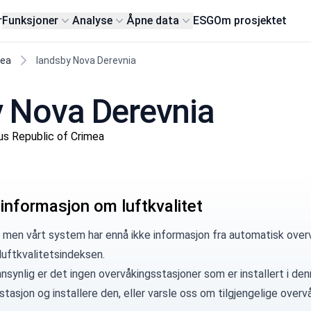
r
Funksjoner
Analyse
Åpne data
ESG
Om prosjektet
mea
landsby Nova Derevnia
by Nova Derevnia
us Republic of Crimea
 informasjon om luftkvalitet
 men vårt system har ennå ikke informasjon fra automatisk overv
luftkvalitetsindeksen.
synlig er det ingen overvåkingsstasjoner som er installert i denn
 stasjon
og installere den, eller
varsle oss
om tilgjengelige overvå