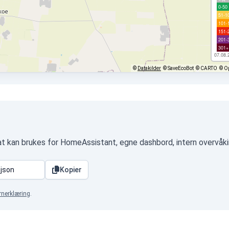
0-50
51-1
101-
151-
201-
301+
07.08.
©
Datakilder
© SaveEcoBot
© CARTO
© O
t kan brukes for HomeAssistant, egne dashbord, intern overvåki
Kopier
rnerklæring
.