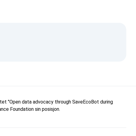
Krim er Ukraina!
ektet "Open data advocacy through SaveEcoBot during
nce Foundation sin posisjon.