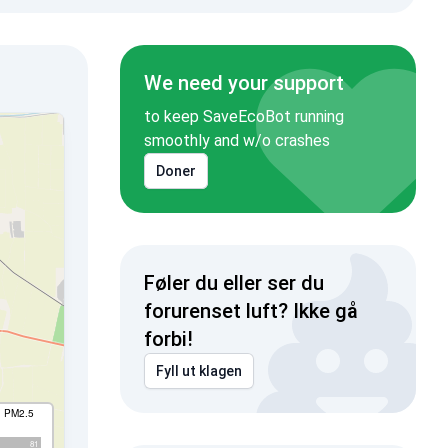
We need your support
to keep SaveEcoBot running
smoothly and w/o crashes
Doner
Føler du eller ser du
forurenset luft? Ikke gå
forbi!
Fyll ut klagen
I PM2.5
81