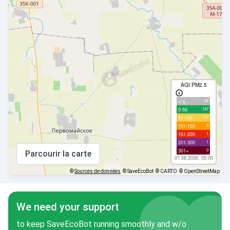
AQI PM2.5
94
с/д
147
0-50
101
51-100
5
101-150
1
151-200
1
201-300
0
301+
Parcourir la carte
07.08.2026, 05:00
©
Sources de données
© SaveEcoBot
© CARTO
© OpenStreetMap
We need your support
to keep SaveEcoBot running smoothly and w/o