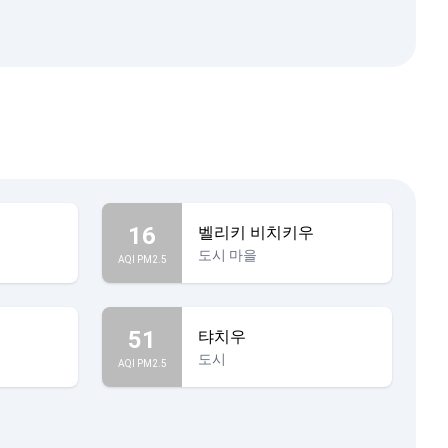
16
벨리키 비치키우
도시 마을
AQI PM2.5
51
탸치우
도시
AQI PM2.5