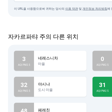
이 URL을 사용함으로써 귀하는 당사의
이용 약관
및
개인정보 처리방침
에
자카르파탸 주의 다른 위치
3
0
네레스니차
마을
AQI PM2.5
AQI PM2.5
32
31
야시냐
도시 마을
AQI PM2.5
AQI PM2.5
48
페레친