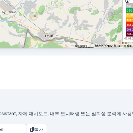
с/д
0-50
51-1
101-
151-
201-
301+
06.08.
©
데이터 소스
© SaveEcoBot
© CARTO
© O
sistant, 자체 대시보드, 내부 모니터링 또는 일회성 분석에 사용
복사