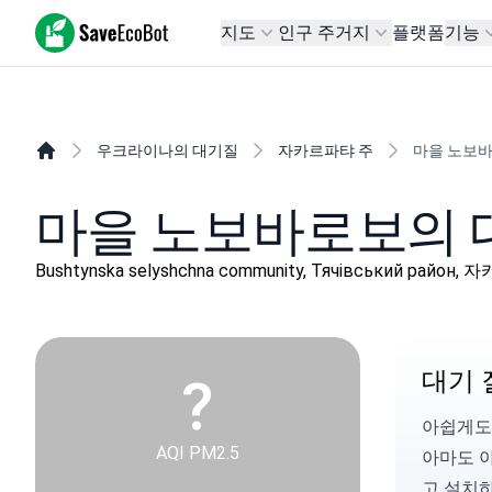
SaveEcoBot
지도
인구 주거지
플랫폼
기능
우크라이나의 대기질
자카르파탸 주
마을 노보
마을 노보바로보의 
Bushtynska selyshchna community, Тячівський район
대기 
?
아쉽게도
AQI PM2.5
아마도 
고 설치