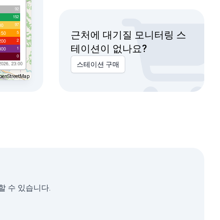
92
152
97
00
근처에 대기질 모니터링 스
5
150
2
200
테이션이 없나요?
1
300
0
2026, 23:00
스테이션 구매
penStreetMap
할 수 있습니다.