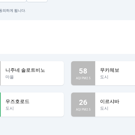
 동의하게 됩니다.
58
니주네 솔로트비노
무카체보
마을
도시
AQI PM2.5
26
우즈호로드
이르샤바
도시
도시
AQI PM2.5