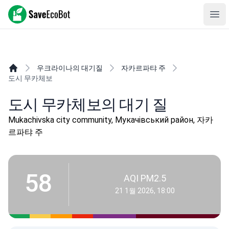
SaveEcoBot
Ope
우크라이나의 대기질
자카르파탸 주
도시 무카체보
도시 무카체보의 대기 질
Mukachivska city community, Мукачівський район, 자카
르파탸 주
58
AQI PM2.5
21 1월 2026, 18:00