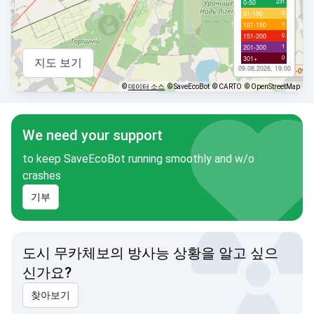
231
0-50
4
51-100
0
101-150
0
151-200
1
201-300
0
301+
지도 보기
09.08.2026, 19:00
©
데이터 소스
© SaveEcoBot
© CARTO
© OpenStreetMap
We need your support
to keep SaveEcoBot running smoothly and w/o
crashes
기부
도시 무카체보의 방사능 상황을 알고 싶으
신가요?
찾아보기